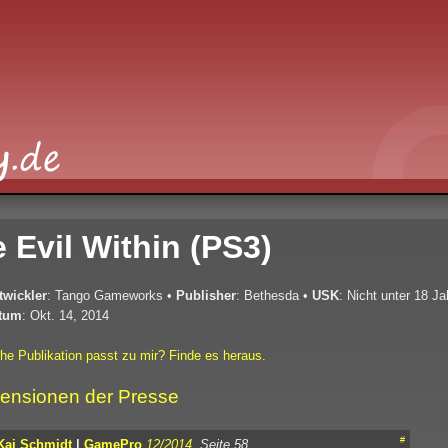
 Evil Within (PS3)
twickler
: Tango Gameworks
•
Publisher
: Bethesda
•
USK
: Nicht unter 18 J
tum
: Okt. 14, 2014
he Publikation passt zu mir? Finde es heraus.
ensionen der Presse
#
Kai Schmidt
|
GamePro
12/2014
, Seite 58