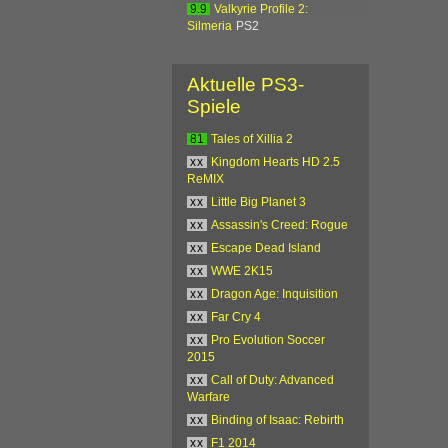
9.9
Valkyrie Profile 2:
Silmeria
PS2
Aktuelle PS3-
Spiele
81
Tales of Xillia 2
xx
Kingdom Hearts HD 2.5
ReMIX
xx
Little Big Planet 3
xx
Assassin's Creed: Rogue
xx
Escape Dead Island
xx
WWE 2K15
xx
Dragon Age: Inquisition
xx
Far Cry 4
xx
Pro Evolution Soccer
2015
xx
Call of Duty: Advanced
Warfare
xx
Binding of Isaac: Rebirth
xx
F1 2014