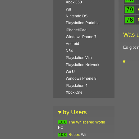
Xbox 360
79
Wii
Nintendo DS
76
Playstation Portable
iPhone/iPad
Was u
Windows Phone 7
Android
Es gibt 
N64
Playstation Vita
#
Playstation Network
Wii U
Windows Phone 8
Playstation 4
Xbox One
♥ by Users
10.0
The Whispered World
PC
10.0
Robox
Wii