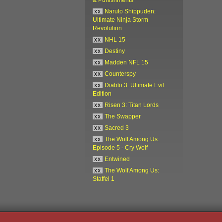
xx
Naruto Shippuden:
Ultimate Ninja Storm
Revolution
xx
NHL 15
xx
Destiny
xx
Madden NFL 15
xx
Counterspy
xx
Diablo 3: Ultimate Evil
Edition
xx
Risen 3: Titan Lords
xx
The Swapper
xx
Sacred 3
xx
The Wolf Among Us:
Episode 5 - Cry Wolf
xx
Entwined
xx
The Wolf Among Us:
Staffel 1