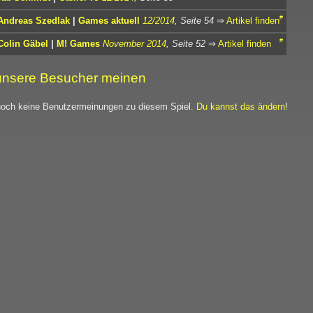
#
Andreas Szedlak
|
Games aktuell
12/2014
, Seite 54
⇒
Artikel finden
#
Colin Gäbel
|
M! Games
November 2014
, Seite 52
⇒
Artikel finden
nsere Besucher meinen
noch keine Benutzermeinungen zu diesem Spiel.
Du kannst das ändern
!