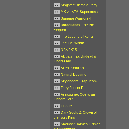
xx
Singstar: Ultimate Party
xx
MX vs. ATV: Supercross
xx
Samurai Warriors 4
xx
Borderlands: The Pre-
Sequel!
xx
The Legend of Korra
xx
The Evil Within
xx
NBA 2K15
xx
Akiba's Trip: Undead &
Undressed
xx
Alien: Isolation
xx
Natural Doctrine
xx
Skylanders: Trap Team
xx
Fairy Fencer F
xx
Ar nosurge: Ode to an
Unborn Star
xx
FIFA 15
xx
Dark Souls 2: Crown of
the Ivory King
xx
Sherlock Holmes: Crimes
& Punishments