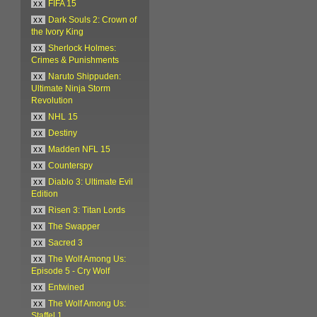
xx
FIFA 15
xx
Dark Souls 2: Crown of
the Ivory King
xx
Sherlock Holmes:
Crimes & Punishments
xx
Naruto Shippuden:
Ultimate Ninja Storm
Revolution
xx
NHL 15
xx
Destiny
xx
Madden NFL 15
xx
Counterspy
xx
Diablo 3: Ultimate Evil
Edition
xx
Risen 3: Titan Lords
xx
The Swapper
xx
Sacred 3
xx
The Wolf Among Us:
Episode 5 - Cry Wolf
xx
Entwined
xx
The Wolf Among Us:
Staffel 1