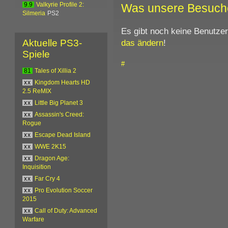
Was unsere Besuch
9.9
Valkyrie Profile 2:
Silmeria
PS2
Es gibt noch keine Benutze
das ändern
!
Aktuelle PS3-
Spiele
#
81
Tales of Xillia 2
xx
Kingdom Hearts HD
2.5 ReMIX
xx
Little Big Planet 3
xx
Assassin's Creed:
Rogue
xx
Escape Dead Island
xx
WWE 2K15
xx
Dragon Age:
Inquisition
xx
Far Cry 4
xx
Pro Evolution Soccer
2015
xx
Call of Duty: Advanced
Warfare