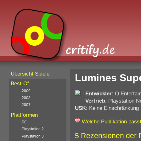
Übersicht Spiele
Lumines Supe
Best-Of
2009
Entwickler
: Q Enterta
2008
Vertrieb
: Playstation 
2007
USK
: Keine Einschränkung 
Plattformen
Welche Publikation passt
PC
Playstation 2
5 Rezensionen der 
Playstation 3