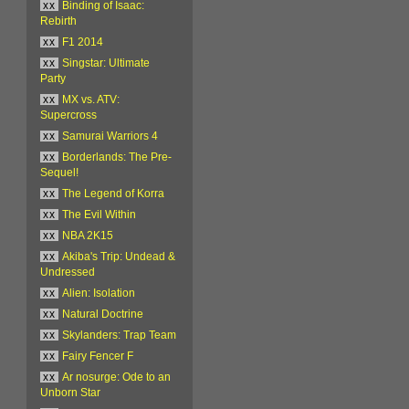
xx
Binding of Isaac:
Rebirth
xx
F1 2014
xx
Singstar: Ultimate
Party
xx
MX vs. ATV:
Supercross
xx
Samurai Warriors 4
xx
Borderlands: The Pre-
Sequel!
xx
The Legend of Korra
xx
The Evil Within
xx
NBA 2K15
xx
Akiba's Trip: Undead &
Undressed
xx
Alien: Isolation
xx
Natural Doctrine
xx
Skylanders: Trap Team
xx
Fairy Fencer F
xx
Ar nosurge: Ode to an
Unborn Star