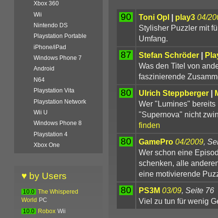
Xbox 360
Wii
90
Toni Opl
|
play3
04/20
Nintendo DS
Stylisher Puzzler mit 
Playstation Portable
Umfang.
iPhone/iPad
87
Stefan Schröder
|
Pla
Windows Phone 7
Was den Titel von ande
Android
faszinierende Zusamm
N64
Playstation Vita
80
Ulrich Steppberger
|
Playstation Network
Wer "Lumines" bereits 
Wii U
"Supernova" nicht zwin
Windows Phone 8
finden
Playstation 4
80
GamePro
04/2009
, Se
Xbox One
Wer schon eine Episod
schenken, alle anderen 
eine motivierende Puzz
♥ by Users
80
PS3M
03/09
, Seite 76
10.0
The Whispered
Viel zu tun für wenig G
World
PC
10.0
Robox
Wii