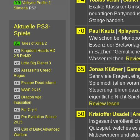
9.9
Valkyrie Profile 2:
Exakte Klassiker-Umse
Silmeria
PS2
neuartigen Partymodus
Stange handelt.
Aktuelle PS3-
70
Paul Kautz
|
4players
Spiele
Wie schon bei Monopoly
81
Tales of Xillia 2
Essenz der Brettvorlag
in Sachen "Gemütliche
xx
Kingdom Hearts HD
2.5 ReMIX
Wasser reichen.
Revie
xx
Little Big Planet 3
65
Jonas Küßner
|
Game
xx
Assassin's Creed:
Sehr viele Fragen, ein
Rogue
Spielmodi (allen voran
xx
Escape Dead Island
Steuerung führen dazu
xx
WWE 2K15
eigentliche Nicht-Spi
xx
Dragon Age:
Review lesen
Inquisition
xx
Far Cry 4
50
Kristoffer Usadel
|
Ar
xx
Pro Evolution Soccer
Insgesamt veröffentlich
2015
Quizspiel, welches es a
xx
Call of Duty: Advanced
Mitbewerbern und aktu
Warfare