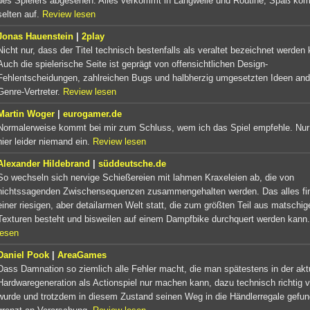
des Spielers abgesehen. Alles verkommt in Langweile und Routine, Spaß ko
selten auf.
Review lesen
Jonas Hauenstein
|
2play
Nicht nur, dass der Titel technisch bestenfalls als veraltet bezeichnet werden
Auch die spielerische Seite ist geprägt von offensichtlichen Design-
Fehlentscheidungen, zahlreichen Bugs und halbherzig umgesetzten Ideen and
Genre-Vertreter.
Review lesen
Martin Woger
|
eurogamer.de
Normalerweise kommt bei mir zum Schluss, wem ich das Spiel empfehle. Nur f
hier leider niemand ein.
Review lesen
Alexander Hildebrand
|
süddeutsche.de
So wechseln sich nervige Schießereien mit lahmen Kraxeleien ab, die von
nichtssagenden Zwischensequenzen zusammengehalten werden. Das alles fin
einer riesigen, aber detailarmen Welt statt, die zum größten Teil aus matschig
Texturen besteht und bisweilen auf einem Dampfbike durchquert werden kann.
lesen
Daniel Pook
|
AreaGames
Dass Damnation so ziemlich alle Fehler macht, die man spätestens in der akt
Hardwaregeneration als Actionspiel nur machen kann, dazu technisch richtig 
wurde und trotzdem in diesem Zustand seinen Weg in die Händlerregale gefun