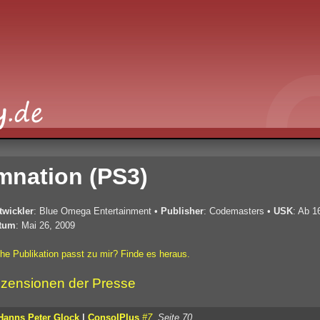
mnation (PS3)
twickler
: Blue Omega Entertainment
•
Publisher
: Codemasters
•
USK
: Ab 1
tum
: Mai 26, 2009
he Publikation passt zu mir? Finde es heraus.
zensionen der Presse
Hanns Peter Glock
|
ConsolPlus
#7
, Seite 70