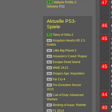
47
9.9
Valkyrie Profile 2:
Silmeria
PS2
Aktuelle PS3-
46
Spiele
81
Tales of Xillia 2
45
xx
Kingdom Hearts HD 2.5
ReMIX
xx
Little Big Planet 3
xx
Assassin's Creed: Rogue
xx
Escape Dead Island
45
xx
WWE 2K15
xx
Dragon Age: Inquisition
xx
Far Cry 4
xx
Pro Evolution Soccer
2015
44
xx
Call of Duty: Advanced
Warfare
xx
Binding of Isaac: Rebirth
40
xx
F1 2014