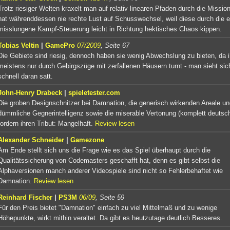
Trotz riesiger Welten kraxelt man auf relativ linearen Pfaden durch die Missio
hat währenddessen nie rechte Lust auf Schusswechsel, weil diese durch die 
misslungene Kampf-Steuerung leicht in Richtung hektisches Chaos kippen.
Tobias Veltin
|
GamePro
07/2009
, Seite 67
Die Gebiete sind riesig, dennoch haben sie wenig Abwechslung zu bieten, da i
meistens nur durch Gebirgszüge mit zerfallenen Häusern turnt - man sieht sic
schnell daran satt.
John-Henry Drabeck
|
spieletester.com
Die groben Designschnitzer bei Damnation, die generisch wirkenden Areale un
dümmliche Gegnerintelligenz sowie die miserable Vertonung (komplett deutsc
fordern ihren Tribut: Mangelhaft.
Review lesen
Alexander Schneider
|
Gamezone
Am Ende stellt sich uns die Frage wie es das Spiel überhaupt durch die
Qualitätssicherung von Codemasters geschafft hat, denn es gibt selbst die
Alphaversionen manch anderer Videospiele sind nicht so Fehlerbehaftet wie
Damnation.
Review lesen
Reinhard Fischer
|
PS3M
06/09
, Seite 59
Für den Preis bietet "Damnation" einfach zu viel Mittelmaß und zu wenige
Höhepunkte, wirkt mithin veraltet. Da gibt es heutzutage deutlich Besseres.