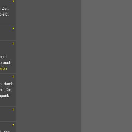
#
r Zeit
leibt
#
#
hern
le auch
esen
#
n, durch
en. Die
mpunk-
#
#