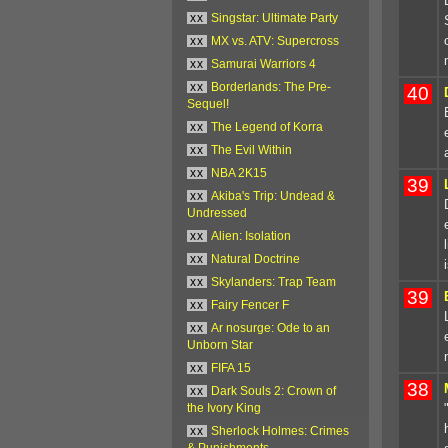
xx
Singstar: Ultimate Party
xx
MX vs. ATV: Supercross
xx
Samurai Warriors 4
xx
Borderlands: The Pre-
40
Sequel!
xx
The Legend of Korra
xx
The Evil Within
xx
NBA 2K15
39
xx
Akiba's Trip: Undead &
Undressed
xx
Alien: Isolation
xx
Natural Doctrine
xx
Skylanders: Trap Team
39
xx
Fairy Fencer F
xx
Ar nosurge: Ode to an
Unborn Star
xx
FIFA 15
38
xx
Dark Souls 2: Crown of
the Ivory King
xx
Sherlock Holmes: Crimes
& Punishments