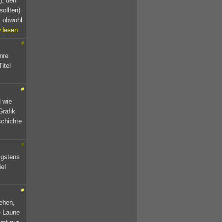
), den
sollten)
, obwohl
 lesen
#
nre
itel
#
 wie
Grafik
schichte
#
nigstens
iel
#
ehen,
e Laune