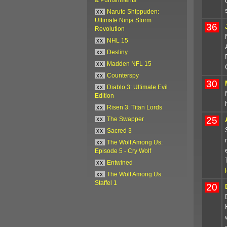
xx
Naruto Shippuden:
Ultimate Ninja Storm
36
Revolution
xx
NHL 15
xx
Destiny
xx
Madden NFL 15
xx
Counterspy
30
xx
Diablo 3: Ultimate Evil
Edition
xx
Risen 3: Titan Lords
25
xx
The Swapper
xx
Sacred 3
xx
The Wolf Among Us:
Episode 5 - Cry Wolf
xx
Entwined
xx
The Wolf Among Us:
Staffel 1
20