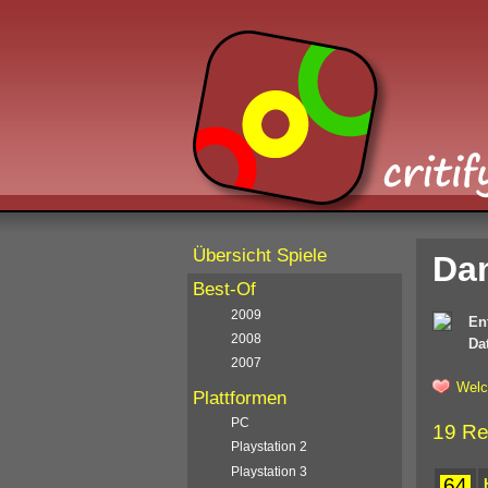
Übersicht Spiele
Da
Best-Of
2009
En
2008
Da
2007
Welc
Plattformen
PC
19 Re
Playstation 2
Playstation 3
64