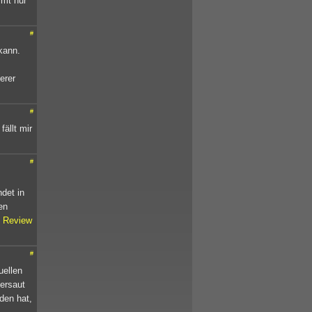
mmt nur
#
 kann.
erer
#
ällt mir
#
det in
en
Review
#
uellen
versaut
den hat,