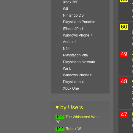
Xbox 360
Wii
Nintendo DS
Playstation Portable
60
iPhone/iPad
Windows Phone 7
Android
N64
49
Playstation Vita
Playstation Network
Wii U
Windows Phone 8
48
Playstation 4
Xbox One
♥ by Users
47
10.0
The Whispered World
PC
10.0
Robox
Wii