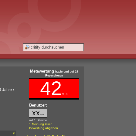
Metawertung
basierend auf 19
Rezensionen
42
6 Jahre
•
/100
Benutzer:
xx
/10
mit 1 Stimme
1 Meinung lesen
Bewertung abgeben
#