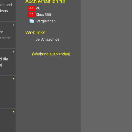
Auch erhältlich für
nen und
44
PC
etwas
42
Xbox 360
Vergleichen
#
hr
Weblinks
h sehr
bei Amazon.de
#
(Werbung ausblenden)
d die
h)
#
#