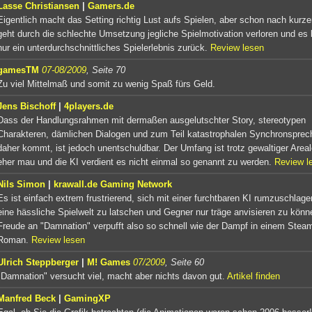
Lasse Christiansen
|
Gamers.de
Eigentlich macht das Setting richtig Lust aufs Spielen, aber schon nach kurze
geht durch die schlechte Umsetzung jegliche Spielmotivation verloren und es b
nur ein unterdurchschnittliches Spielerlebnis zurück.
Review lesen
gamesTM
07-08/2009
, Seite 70
Zu viel Mittelmaß und somit zu wenig Spaß fürs Geld.
Jens Bischoff
|
4players.de
Dass der Handlungsrahmen mit dermaßen ausgelutschter Story, stereotypen
Charakteren, dämlichen Dialogen und zum Teil katastrophalen Synchronsprec
daher kommt, ist jedoch unentschuldbar. Der Umfang ist trotz gewaltiger Area
eher mau und die KI verdient es nicht einmal so genannt zu werden.
Review l
Nils Simon
|
krawall.de Gaming Network
Es ist einfach extrem frustrierend, sich mit einer furchtbaren KI rumzuschlage
eine hässliche Spielwelt zu latschen und Gegner nur träge anvisieren zu könn
Freude an "Damnation" verpufft also so schnell wie der Dampf in einem Stea
Roman.
Review lesen
Ulrich Steppberger
|
M! Games
07/2009
, Seite 60
"Damnation" versucht viel, macht aber nichts davon gut.
Artikel finden
Manfred Beck
|
GamingXP