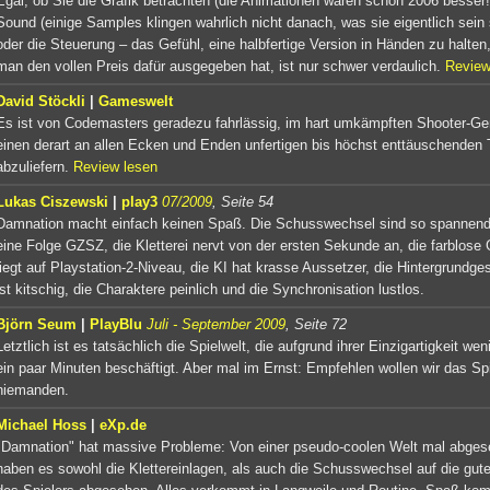
Egal, ob Sie die Grafik betrachten (die Animationen waren schon 2006 besser!
Sound (einige Samples klingen wahrlich nicht danach, was sie eigentlich sein 
oder die Steuerung – das Gefühl, eine halbfertige Version in Händen zu halten
man den vollen Preis dafür ausgegeben hat, ist nur schwer verdaulich.
Review
David Stöckli
|
Gameswelt
Es ist von Codemasters geradezu fahrlässig, im hart umkämpften Shooter-Ge
einen derart an allen Ecken und Enden unfertigen bis höchst enttäuschenden T
abzuliefern.
Review lesen
Lukas Ciszewski
|
play3
07/2009
, Seite 54
Damnation macht einfach keinen Spaß. Die Schusswechsel sind so spannend
eine Folge GZSZ, die Kletterei nervt von der ersten Sekunde an, die farblose 
liegt auf Playstation-2-Niveau, die KI hat krasse Aussetzer, die Hintergrundge
ist kitschig, die Charaktere peinlich und die Synchronisation lustlos.
Björn Seum
|
PlayBlu
Juli - September 2009
, Seite 72
Letztlich ist es tatsächlich die Spielwelt, die aufgrund ihrer Einzigartigkeit we
ein paar Minuten beschäftigt. Aber mal im Ernst: Empfehlen wollen wir das Sp
niemanden.
Michael Hoss
|
eXp.de
"Damnation" hat massive Probleme: Von einer pseudo-coolen Welt mal abges
haben es sowohl die Klettereinlagen, als auch die Schusswechsel auf die gut