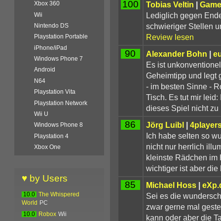
100
Tobias Veltin
|
Game
Xbox 360
Lediglich gegen Ende
Wii
schwieriger Stellen 
Nintendo DS
Review lesen
Playstation Portable
iPhone/iPad
90
Alexander Bohn
|
e
Windows Phone 7
Es ist unkonventionell
Android
Geheimtipp und legt g
N64
- im besten Sinne - R
Playstation Vita
Tisch. Es tut mir leid:
Playstation Network
dieses Spiel nicht zu
Wii U
86
Jörg Luibl
|
4player
Windows Phone 8
Ich habe selten so w
Playstation 4
nicht nur herrlich ill
Xbox One
kleinste Rädchen im 
wichtiger ist aber die
♥ by Users
85
Michael Hoss
|
eXp.
Sei es die wunderschö
10.0
The Whispered
World
PC
zwar gerne mal gestel
10.0
Robox
Wii
kann oder aber die T