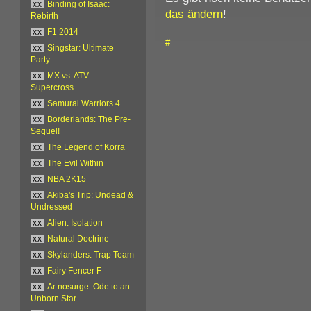
xx
Binding of Isaac:
das ändern
!
Rebirth
xx
F1 2014
#
xx
Singstar: Ultimate
Party
xx
MX vs. ATV:
Supercross
xx
Samurai Warriors 4
xx
Borderlands: The Pre-
Sequel!
xx
The Legend of Korra
xx
The Evil Within
xx
NBA 2K15
xx
Akiba's Trip: Undead &
Undressed
xx
Alien: Isolation
xx
Natural Doctrine
xx
Skylanders: Trap Team
xx
Fairy Fencer F
xx
Ar nosurge: Ode to an
Unborn Star