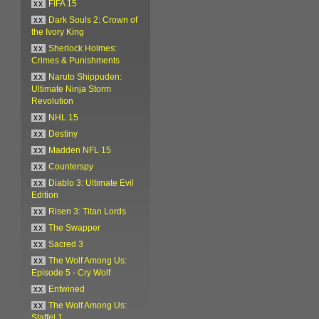
xx
FIFA 15
xx
Dark Souls 2: Crown of
the Ivory King
xx
Sherlock Holmes:
Crimes & Punishments
xx
Naruto Shippuden:
Ultimate Ninja Storm
Revolution
xx
NHL 15
xx
Destiny
xx
Madden NFL 15
xx
Counterspy
xx
Diablo 3: Ultimate Evil
Edition
xx
Risen 3: Titan Lords
xx
The Swapper
xx
Sacred 3
xx
The Wolf Among Us:
Episode 5 - Cry Wolf
xx
Entwined
xx
The Wolf Among Us:
Staffel 1