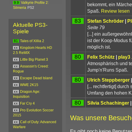
9.9
Valkyrie Profile 2:
bekommt, ein Märchen
Silmeria
PS2
Spaß.
Review lesen
83
Stefan Schröder
|
P
Aktuelle PS3-
Seite 79
Spiele
[...] ein außergewöhn
ist der Koop-Modus für
81
Tales of Xillia 2
möglich ist.
xx
Kingdom Hearts HD
2.5 ReMIX
80
Felix Schütz
|
play3
xx
Little Big Planet 3
Atmosphärisch und t
xx
Assassin's Creed:
Jump'n'Runs Spaß.
Rogue
xx
Escape Dead Island
80
Ulrich Steppberger
xx
WWE 2K15
[... rechtfertigt] dur
xx
Dragon Age:
Umfang den hohen Kau
Inquisition
80
Silvia Schachinger
xx
Far Cry 4
xx
Pro Evolution Soccer
2015
Was unsere Besuch
xx
Call of Duty: Advanced
Warfare
Es gibt noch keine Benutze