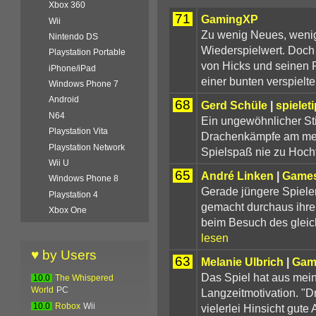
Xbox 360
71
GamingXP
Wii
Zu wenig Neues, weni
Nintendo DS
Wiederspielwert. Doch
Playstation Portable
von Hicks und seinen F
iPhone/iPad
einer bunten verspielten
Windows Phone 7
Android
68
Gerd Schüle
|
spielet
N64
Ein ungewöhnlicher Sti
Playstation Vita
Drachenkämpfe am mei
Playstation Network
Spielspaß nie zu Hocht
Wii U
65
André Linken
|
Games
Windows Phone 8
Gerade jüngere Spiele
Playstation 4
gemacht durchaus ihre
Xbox One
beim Besuch des gleic
lesen
♥ by Users
63
Melanie Ulbrich
|
Gam
Das Spiel hat aus mein
10.0
The Whispered
World
PC
Langzeitmotivation. "D
vielerlei Hinsicht gute
10.0
Robox
Wii