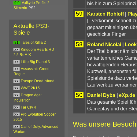
bis hin zum Spielprinzi
9.9
Valkyrie Profile 2:
Silmeria
PS2
59
Karsten Rohloff
|
Pla
[...verkommt] schnell 
Aktuelle PS3-
gepaart mit einigen üb
Spiele
geschickte Finger.
81
Tales of Xillia 2
58
Roland Nicolai
|
Look
xx
Kingdom Hearts HD
Der Titel bietet nämlic
2.5 ReMIX
variantenreiches Gamep
xx
Little Big Planet 3
bewältigenden Herausf
xx
Assassin's Creed:
Kurzweil, ansonsten fü
Rogue
Spielstunde dazu verle
xx
Escape Dead Island
Laufwerk zu verbannen
xx
WWE 2K15
50
Daniel Dyba
|
eXp.de
xx
Dragon Age:
Inquisition
Das gesamte Spiel fühlt
xx
Far Cry 4
Gameplay und der Steu
xx
Pro Evolution Soccer
2015
Was unsere Besuch
xx
Call of Duty: Advanced
Warfare