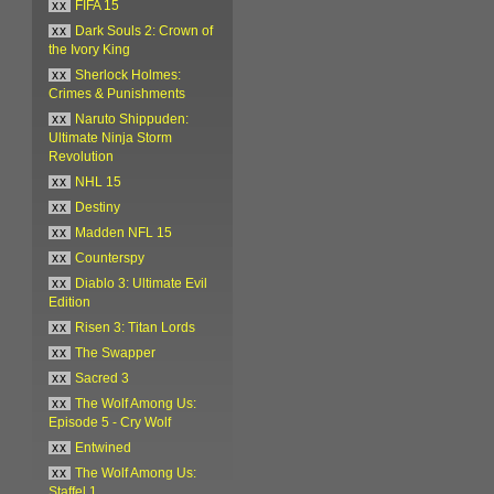
xx
FIFA 15
xx
Dark Souls 2: Crown of
the Ivory King
xx
Sherlock Holmes:
Crimes & Punishments
xx
Naruto Shippuden:
Ultimate Ninja Storm
Revolution
xx
NHL 15
xx
Destiny
xx
Madden NFL 15
xx
Counterspy
xx
Diablo 3: Ultimate Evil
Edition
xx
Risen 3: Titan Lords
xx
The Swapper
xx
Sacred 3
xx
The Wolf Among Us:
Episode 5 - Cry Wolf
xx
Entwined
xx
The Wolf Among Us:
Staffel 1