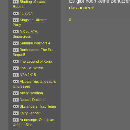
Es gibt noch keine Benutze
xx
Binding of Isaac:
das ändern
!
Rebirth
xx
F1 2014
#
xx
Singstar: Ultimate
Party
xx
MX vs. ATV:
Supercross
xx
Samurai Warriors 4
xx
Borderlands: The Pre-
Sequel!
xx
The Legend of Korra
xx
The Evil Within
xx
NBA 2K15
xx
Akiba's Trip: Undead &
Undressed
xx
Alien: Isolation
xx
Natural Doctrine
xx
Skylanders: Trap Team
xx
Fairy Fencer F
xx
Ar nosurge: Ode to an
Unborn Star