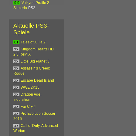
9.9
Valkyrie Profile 2:
Silmeria
PS2
Aktuelle PS3-
Spiele
81
Tales of Xillia 2
xx
Kingdom Hearts HD
2.5 ReMIX
xx
Little Big Planet 3
xx
Assassin's Creed:
Rogue
xx
Escape Dead Island
xx
WWE 2K15
xx
Dragon Age:
Inquisition
xx
Far Cry 4
xx
Pro Evolution Soccer
2015
xx
Call of Duty: Advanced
Warfare