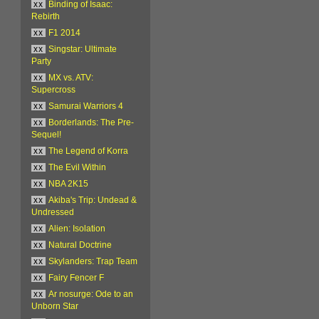
xx
Binding of Isaac:
Rebirth
xx
F1 2014
xx
Singstar: Ultimate
Party
xx
MX vs. ATV:
Supercross
xx
Samurai Warriors 4
xx
Borderlands: The Pre-
Sequel!
xx
The Legend of Korra
xx
The Evil Within
xx
NBA 2K15
xx
Akiba's Trip: Undead &
Undressed
xx
Alien: Isolation
xx
Natural Doctrine
xx
Skylanders: Trap Team
xx
Fairy Fencer F
xx
Ar nosurge: Ode to an
Unborn Star