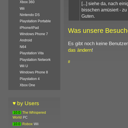
Xbox 360
[...] siehe da, nach ei
Wii
bisschen amüsiert - zu 
Nintendo DS
Guten.
Playstation Portable
iPhone/iPad
Was unsere Besuch
Windows Phone 7
Android
Es gibt noch keine Benutze
N64
das ändern
!
Playstation Vita
Playstation Network
#
Wii U
Windows Phone 8
Playstation 4
Xbox One
♥ by Users
10.0
The Whispered
World
PC
10.0
Robox
Wii