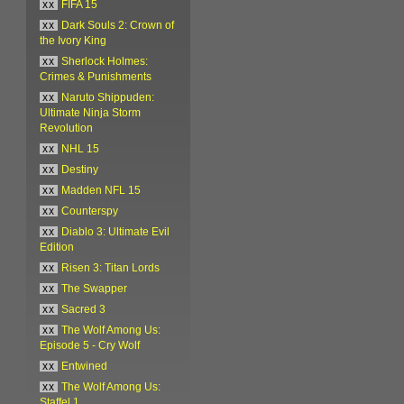
xx
FIFA 15
xx
Dark Souls 2: Crown of
the Ivory King
xx
Sherlock Holmes:
Crimes & Punishments
xx
Naruto Shippuden:
Ultimate Ninja Storm
Revolution
xx
NHL 15
xx
Destiny
xx
Madden NFL 15
xx
Counterspy
xx
Diablo 3: Ultimate Evil
Edition
xx
Risen 3: Titan Lords
xx
The Swapper
xx
Sacred 3
xx
The Wolf Among Us:
Episode 5 - Cry Wolf
xx
Entwined
xx
The Wolf Among Us:
Staffel 1