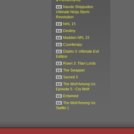
xx
Naruto Shippuden:
Ultimate Ninja Storm
Revolution
xx
NHL 15
xx
Destiny
xx
Madden NFL 15
xx
Counterspy
xx
Diablo 3: Ultimate Evil
Edition
xx
Risen 3: Titan Lords
xx
The Swapper
xx
Sacred 3
xx
The Wolf Among Us:
Episode 5 - Cry Wolf
xx
Entwined
xx
The Wolf Among Us:
Staffel 1