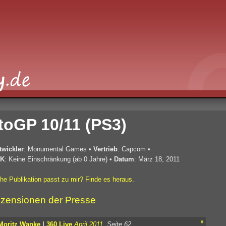
oGP 10/11 (PS3)
twickler
: Monumental Games
•
Vertrieb
: Capcom
•
K
: Keine Einschränkung (ab 0 Jahre)
•
Datum
: März 18, 2011
he Publikation passt zu mir? Finde es heraus.
zensionen der Presse
#
Moritz Wanke
|
360 Live
April 2011
, Seite 62