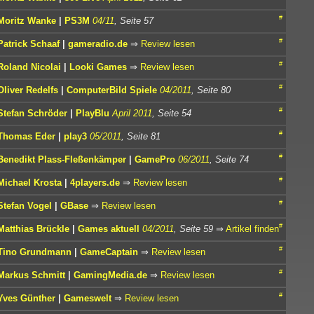
#
Moritz Wanke
|
PS3M
04/11
, Seite 57
#
Patrick Schaaf
|
gameradio.de
⇒
Review lesen
#
Roland Nicolai
|
Looki Games
⇒
Review lesen
#
Oliver Redelfs
|
ComputerBild Spiele
04/2011
, Seite 80
#
Stefan Schröder
|
PlayBlu
April 2011
, Seite 54
#
Thomas Eder
|
play3
05/2011
, Seite 81
#
Benedikt Plass-Fleßenkämper
|
GamePro
06/2011
, Seite 74
#
Michael Krosta
|
4players.de
⇒
Review lesen
#
Stefan Vogel
|
GBase
⇒
Review lesen
#
Matthias Brückle
|
Games aktuell
04/2011
, Seite 59
⇒
Artikel finden
#
Tino Grundmann
|
GameCaptain
⇒
Review lesen
#
Markus Schmitt
|
GamingMedia.de
⇒
Review lesen
#
Yves Günther
|
Gameswelt
⇒
Review lesen