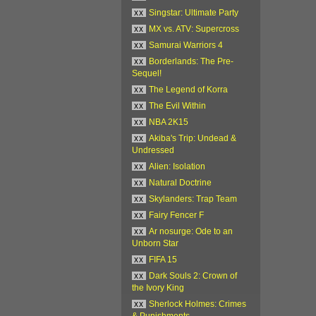
xx
Singstar: Ultimate Party
xx
MX vs. ATV: Supercross
xx
Samurai Warriors 4
xx
Borderlands: The Pre-
Sequel!
xx
The Legend of Korra
xx
The Evil Within
xx
NBA 2K15
xx
Akiba's Trip: Undead &
Undressed
xx
Alien: Isolation
xx
Natural Doctrine
xx
Skylanders: Trap Team
xx
Fairy Fencer F
xx
Ar nosurge: Ode to an
Unborn Star
xx
FIFA 15
xx
Dark Souls 2: Crown of
the Ivory King
xx
Sherlock Holmes: Crimes
& Punishments