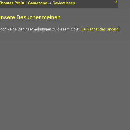
#
Thomas Pfnür
|
Gamezone
⇒
Review lesen
nsere Besucher meinen
noch keine Benutzermeinungen zu diesem Spiel.
Du kannst das ändern
!