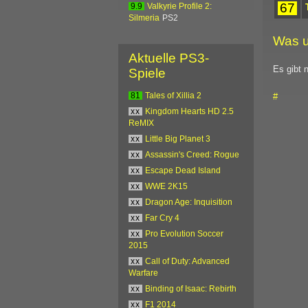
67
9.9
Valkyrie Profile 2:
Silmeria
PS2
Was u
Aktuelle PS3-
Es gibt 
Spiele
#
81
Tales of Xillia 2
xx
Kingdom Hearts HD 2.5
ReMIX
xx
Little Big Planet 3
xx
Assassin's Creed: Rogue
xx
Escape Dead Island
xx
WWE 2K15
xx
Dragon Age: Inquisition
xx
Far Cry 4
xx
Pro Evolution Soccer
2015
xx
Call of Duty: Advanced
Warfare
xx
Binding of Isaac: Rebirth
xx
F1 2014