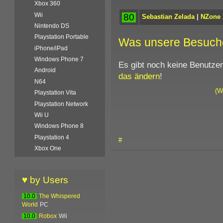
Xbox 360
Wii
80
Sebastian Zelada
|
NZone
Nintendo DS
Playstation Portable
Was unsere Besuch
iPhone/iPad
Windows Phone 7
Es gibt noch keine Benutze
Android
das ändern
!
N64
(W
Playstation Vita
Playstation Network
Wii U
Windows Phone 8
Playstation 4
#
Xbox One
♥ by Users
10.0
The Whispered
World
PC
10.0
Robox
Wii