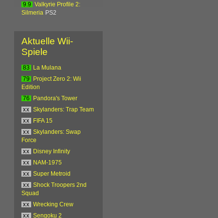
9.9
Valkyrie Profile 2:
Silmeria
PS2
Aktuelle Wii-
Spiele
83
La Mulana
79
Project Zero 2: Wii
Edition
76
Pandora's Tower
xx
Skylanders: Trap Team
xx
FIFA 15
xx
Skylanders: Swap
Force
xx
Disney Infinity
xx
NAM-1975
xx
Super Metroid
xx
Shock Troopers 2nd
Squad
xx
Wrecking Crew
xx
Sengoku 2