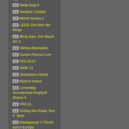
xx
Metal Slug 4
xx
Vampire Crystals
xx
World Heroes 2
xx
LEGO: Der Herr der
Ringe
xx
Micky Epic: Die Macht
der 2
xx
Hitman Absolution
xx
Zumba Fitness Core
xx
PES 2013
xx
WWE 13
xx
Skylanders Giants
xx
Back to nature
xx
Lernerfolg
Grundschule Englisch
Klasse 4
xx
FIFA 13
xx
Schlag den Raab: Das
3. Spiel
xx
Madagascar 3: Flucht
durch Europa