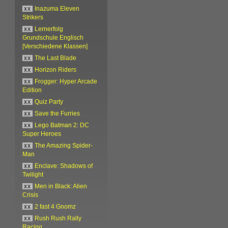
xx
Inazuma Eleven
Strikers
xx
Lernerfolg
Grundschule Englisch
[Verschiedene Klassen]
xx
The Last Blade
xx
Horizon Riders
xx
Frogger: Hyper Arcade
Edition
xx
Quiz Party
xx
Save the Furries
xx
Lego Batman 2: DC
Super Heroes
xx
The Amazing Spider-
Man
xx
Enclave: Shadows of
Twilight
xx
Men in Black: Alien
Crisis
xx
2 fast 4 Gnomz
xx
Rush Rush Rally
Racing