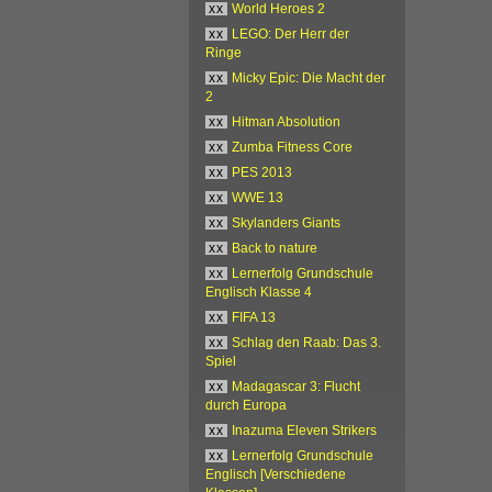
xx
World Heroes 2
xx
LEGO: Der Herr der
Ringe
xx
Micky Epic: Die Macht der
2
xx
Hitman Absolution
xx
Zumba Fitness Core
xx
PES 2013
xx
WWE 13
xx
Skylanders Giants
xx
Back to nature
xx
Lernerfolg Grundschule
Englisch Klasse 4
xx
FIFA 13
xx
Schlag den Raab: Das 3.
Spiel
xx
Madagascar 3: Flucht
durch Europa
xx
Inazuma Eleven Strikers
xx
Lernerfolg Grundschule
Englisch [Verschiedene