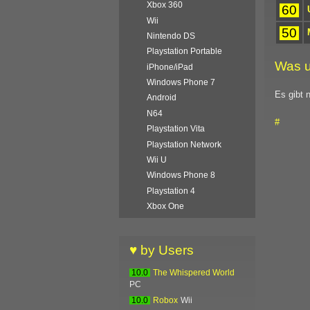
Xbox 360
60
Wii
50
Nintendo DS
Playstation Portable
Was u
iPhone/iPad
Windows Phone 7
Es gibt 
Android
N64
#
Playstation Vita
Playstation Network
Wii U
Windows Phone 8
Playstation 4
Xbox One
♥ by Users
10.0
The Whispered World
PC
10.0
Robox
Wii