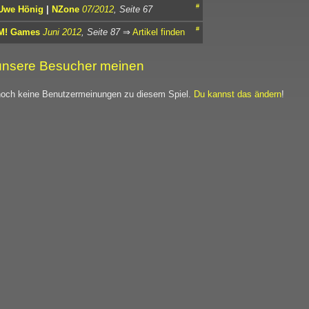
#
Uwe Hönig
|
NZone
07/2012
, Seite 67
#
M! Games
Juni 2012
, Seite 87
⇒
Artikel finden
nsere Besucher meinen
noch keine Benutzermeinungen zu diesem Spiel.
Du kannst das ändern
!