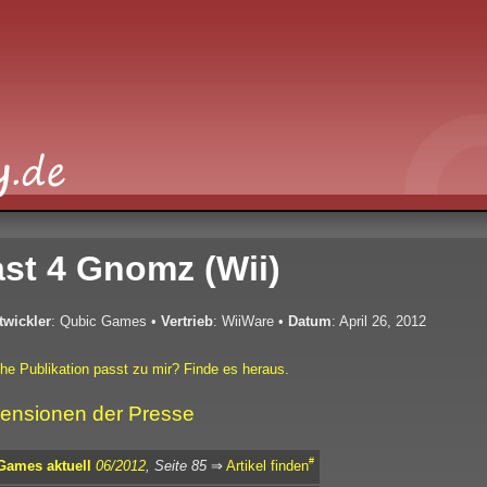
ast 4 Gnomz (Wii)
twickler
: Qubic Games
•
Vertrieb
: WiiWare
•
Datum
: April 26, 2012
he Publikation passt zu mir? Finde es heraus.
ensionen der Presse
#
Games aktuell
06/2012
, Seite 85
⇒
Artikel finden