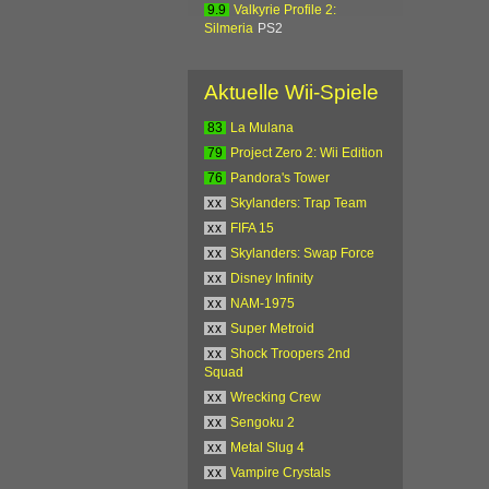
9.9
Valkyrie Profile 2:
Silmeria
PS2
Aktuelle Wii-Spiele
83
La Mulana
79
Project Zero 2: Wii Edition
76
Pandora's Tower
xx
Skylanders: Trap Team
xx
FIFA 15
xx
Skylanders: Swap Force
xx
Disney Infinity
xx
NAM-1975
xx
Super Metroid
xx
Shock Troopers 2nd
Squad
xx
Wrecking Crew
xx
Sengoku 2
xx
Metal Slug 4
xx
Vampire Crystals