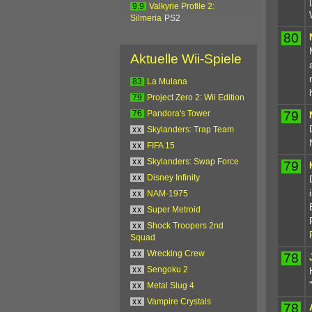
9.9
Valkyrie Profile 2:
Silmeria
PS2
80
Aktuelle Wii-Spiele
83
La Mulana
79
Project Zero 2: Wii Edition
79
76
Pandora's Tower
xx
Skylanders: Trap Team
xx
FIFA 15
xx
Skylanders: Swap Force
79
xx
Disney Infinity
xx
NAM-1975
xx
Super Metroid
xx
Shock Troopers 2nd
Squad
xx
Wrecking Crew
78
xx
Sengoku 2
xx
Metal Slug 4
xx
Vampire Crystals
78