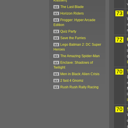
Klassen]
xx
The Last Blade
73
xx
Horizon Riders
xx
Frogger: Hyper Arcade
Edition
xx
Quiz Party
xx
Save the Furries
72
xx
Lego Batman 2: DC Super
Heroes
xx
The Amazing Spider-Man
xx
Enclave: Shadows of
Twilight
70
xx
Men in Black: Alien Crisis
xx
2 fast 4 Gnomz
xx
Rush Rush Rally Racing
70