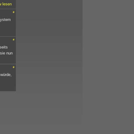
w lesen
#
System
#
seits
sie nun
#
 würde,