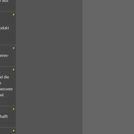
e aus
#
odukt
#
enre-
#
d die
e
bessere
el.
#
hafft
#