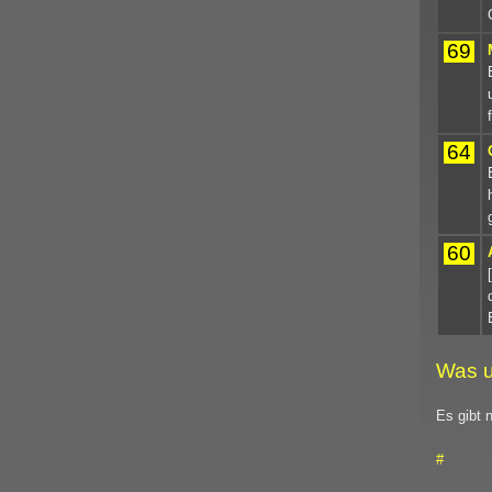
69
64
60
Was u
Es gibt 
#