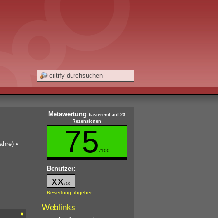
Metawertung
basierend auf 23
Rezensionen
75
ahre)
•
/100
Benutzer:
xx
/10
Bewertung abgeben
Weblinks
#