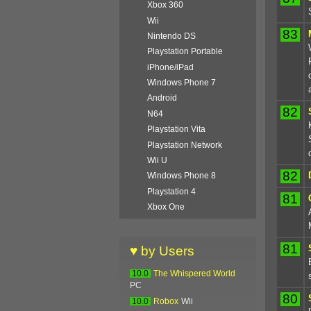
Xbox 360
Wii
83
Nintendo DS
Playstation Portable
iPhone/iPad
Windows Phone 7
Android
82
N64
Playstation Vita
Playstation Network
Wii U
82
Windows Phone 8
Playstation 4
81
Xbox One
81
♥ by Users
10.0
The Whispered World
PC
80
10.0
Robox
Wii