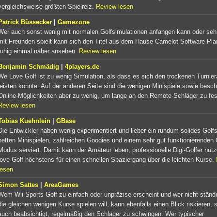
vergleichsweise größten Spielreiz.
Review lesen
Patrick Büssecker
|
Gamezone
Wer auch sonst wenig mit normalen Golfsimulationen anfangen kann oder sehr
mit Freunden spielt kann sich den Titel aus dem Hause Camelot Software Pla
ruhig einmal näher ansehen.
Review lesen
Benjamin Schmädig
|
4players.de
We Love Golf ist zu wenig Simulation, als dass es sich den trockenen Turniera
leisten könnte. Auf der anderen Seite sind die wenigen Minispiele sowie besc
Online-Möglichkeiten aber zu wenig, um lange an den Remote-Schläger zu fes
Review lesen
Tobias Kuehnlein
|
GBase
Die Entwickler haben wenig experimentiert und lieber ein rundum solides Golfs
netten Minispielen, zahlreichen Goodies und einem sehr gut funktionierenden 
Modus serviert. Damit kann der Amateur leben, professionelle Digi-Golfer nu
love Golf höchstens für einen schnellen Spaziergang über die leichten Kurse.
lesen
Simon Sattes
|
AreaGames
Wem Wii Sports Golf zu einfach oder unpräzise erscheint und wer nicht ständi
die gleichen wenigen Kurse spielen will, kann ebenfalls einen Blick riskieren, s
auch beabsichtigt, regelmäßig den Schläger zu schwingen. Wer typischer