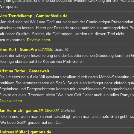
[...] ein gutes Spiel, und eine konsequente Weiterentwicklung der Golf-Variant
Wii-Sports.
Nico Trendelkamp
|
GamingMedia.de
Man darf sich bei We Love Golf! nur nicht von der Comic-artigen Präsentation
abschrecken lassen. Hinter der Fassade steckt nämlich ein umfangreiches Pr
mit hoher Qualität. Spieler, die Golf mögen, werden um diesen Titel nicht
herumkommen.
Review lesen
Nino Kerl
|
GamePro
08/2008
, Seite 51
Dank der witzigen Inszenierung und der facettenreichen Steuerung kommen G
Neulinge ebenso auf ihre Kosten wie Profi-Golfer.
Kristina Rothe
|
Gameswelt
Die Umsetzung auf die Wii gewinnt vor allem durch deren Motion-Sensoring un
intuitiven Steuerungsansätze an Spaß. So erzielen Anfänger ganz einfach gut
Ergebnisse und Fortgeschrittene können mit verschiedenen Schlagtechniken 
Punkte erzielen. Trotzdem bleibt "We Love Golf!" aber auch ein tolles Partyspi
Review lesen
Jan Heinrich
|
gamesTM
09/2008
, Seite 60
Hole in one, wenn man zu viert abschlägt, wenn man allein aufs Grün geht, sc
"We Love Golf!" gerade mal den Cut.
Andreas Müller
|
gamona.de