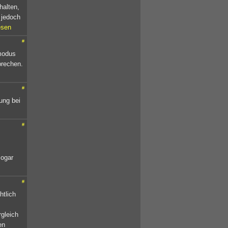
halten,
 jedoch
esen
#
rmodus
brechen.
#
ung bei
#
sogar
#
htlich
rgleich
en