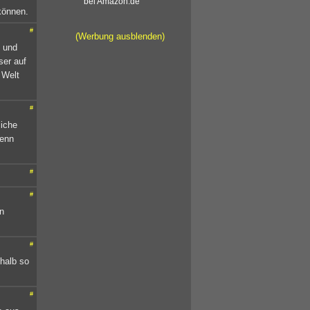
bei Amazon.de
können.
#
(Werbung ausblenden)
- und
ser auf
 Welt
#
liche
denn
#
#
en
#
 halb so
#