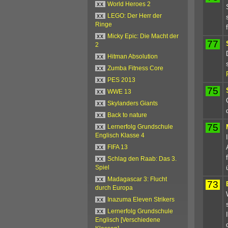
xx
World Heroes 2
xx
LEGO: Der Herr der
Ringe
xx
Micky Epic: Die Macht der
77
2
xx
Hitman Absolution
xx
Zumba Fitness Core
xx
PES 2013
75
xx
WWE 13
xx
Skylanders Giants
xx
Back to nature
75
xx
Lernerfolg Grundschule
Englisch Klasse 4
xx
FIFA 13
xx
Schlag den Raab: Das 3.
Spiel
xx
Madagascar 3: Flucht
73
durch Europa
xx
Inazuma Eleven Strikers
xx
Lernerfolg Grundschule
Englisch [Verschiedene