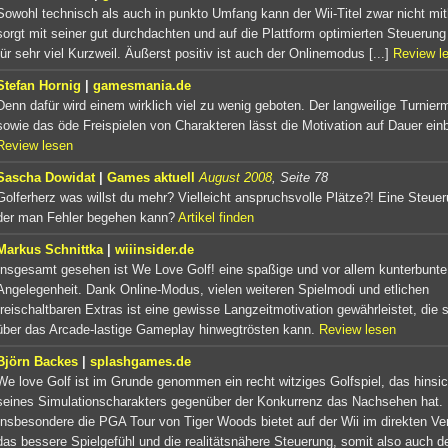
Sowohl technisch als auch in punkto Umfang kann der Wii-Titel zwar nicht mit
sorgt mit seiner gut durchdachten und auf die Plattform optimierten Steuerung
für sehr viel Kurzweil. Äußerst positiv ist auch der Onlinemodus [...]
Review l
Stefan Hornig
|
gamesmania.de
Denn dafür wird einem wirklich viel zu wenig geboten. Der langweilige Turnie
sowie das öde Freispielen von Charakteren lässt die Motivation auf Dauer ein
Review lesen
Sascha Dowidat
|
Games aktuell
August 2008
, Seite 78
Golferherz was willst du mehr? Vielleicht anspruchsvolle Plätze?! Eine Steuer
der man Fehler begehen kann?
Artikel finden
Markus Schnittka
|
wiiinsider.de
Insgesamt gesehen ist We Love Golf! eine spaßige und vor allem kunterbunte
Angelegenheit. Dank Online-Modus, vielen weiteren Spielmodi und etlichen
freischaltbaren Extras ist eine gewisse Langzeitmotivation gewährleistet, die 
über das Arcade-lastige Gameplay hinwegtrösten kann.
Review lesen
Björn Backes
|
splashgames.de
We love Golf ist im Grunde genommen ein recht witziges Golfspiel, das hinsic
seines Simulationscharakters gegenüber der Konkurrenz das Nachsehen hat.
Insbesondere die PGA Tour von Tiger Woods bietet auf der Wii im direkten Ve
das bessere Spielgefühl und die realitätsnähere Steuerung, somit also auch d