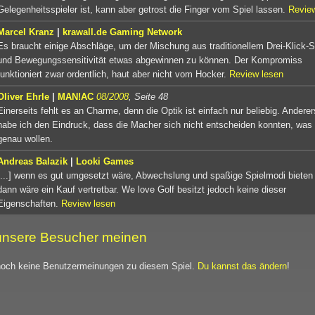
Gelegenheitsspieler ist, kann aber getrost die Finger vom Spiel lassen.
Revie
Marcel Kranz
|
krawall.de Gaming Network
Es braucht einige Abschläge, um der Mischung aus traditionellem Drei-Klick-
und Bewegungssensitivität etwas abgewinnen zu können. Der Kompromiss
funktioniert zwar ordentlich, haut aber nicht vom Hocker.
Review lesen
Oliver Ehrle
|
MAN!AC
08/2008
, Seite 48
Einerseits fehlt es an Charme, denn die Optik ist einfach nur beliebig. Anderer
habe ich den Eindruck, dass die Macher sich nicht entscheiden konnten, was 
genau wollen.
Andreas Balazik
|
Looki Games
[...] wenn es gut umgesetzt wäre, Abwechslung und spaßige Spielmodi bieten
dann wäre ein Kauf vertretbar. We love Golf besitzt jedoch keine dieser
Eigenschaften.
Review lesen
nsere Besucher meinen
noch keine Benutzermeinungen zu diesem Spiel.
Du kannst das ändern
!