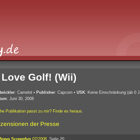
Love Golf! (Wii)
twickler
: Camelot
•
Publisher
: Capcom
•
USK
: Keine Einschränkung (ab 0 J
tum
: Juni 30, 2008
he Publikation passt zu mir? Finde es heraus.
zensionen der Presse
Bravo Screenfun
07/2008
, Seite 20