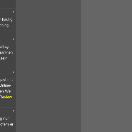
#
 häufig
nning
#
lltag
hränkten
seln.
#
piel mit
Online-
tzen We
Review
#
g nur
ofern er