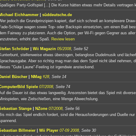
Spaßiges Party-Golfspiel [...] Die Kurse hätten etwas mehr Details vertragen 
Michael Eichhammer
|
süddeutsche.de
Wer jedoch die Grundprinzipien kapiert, darf sich schnell an komplexere Draw
Fade-Schläge wagen sowie Top- oder Backspin einsetzten, um einen Ball bes
dem Fairway zu platzieren. Auch die Option, per Wi-Fi gegen Gegner aus aller
anzutreten, erhöht den Spaß.
Review lesen
Stefan Schröder
|
Wii Magazin
05/2008
, Seite 52
Kunterbunt, stellenweise etwas überzogen, belanglose Dudelmusik und lächer
Sprachausgabe. Aber so richtig mag man das dem Spiel nicht übel nehmen, 
dieses "Gute Laune"-Feeling ist irgendwie ansteckend.
Daniel Büscher
|
NMag
#28
, Seite 14
ComputerBild Spiele
07/2008
, Seite 74
Auf die Dauer ist das etwas langweilig. Ansonsten bietet das Spiel mit divers
Minispielen, wie Zielschießen, eine Menge Abwechslung.
Sebastian Stange
|
NZone
07/2008
, Seite 56
Bis mich das Spiel endlich fordert, sind die Herausforderungen und Duelle nur
spannend.
Sebastian Billmeier
|
Wii Player
07-09 2008
, Seite 30