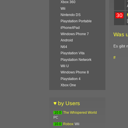
Xbox 360
Wii
30
Nintendo DS
Playstation Portable
iPhone/iPad
Was u
Windows Phone 7
Android
Es gibt 
N64
Playstation Vita
#
Playstation Network
Wii U
Windows Phone 8
Playstation 4
Xbox One
♥ by Users
10.0
The Whispered World
PC
10.0
Robox
Wii