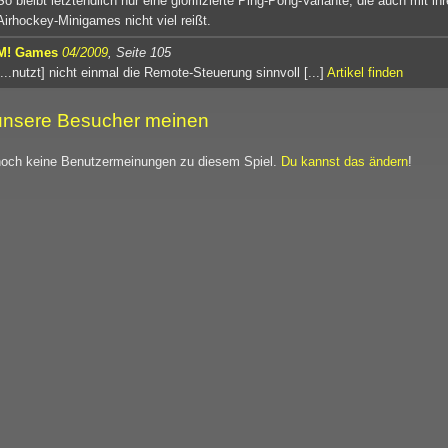
So bleibt letztendlich nur eine glorifizierte Ping-Pong-Variante, die auch mit ihr
Airhockey-Minigames nicht viel reißt.
M! Games
04/2009
, Seite 105
[...nutzt] nicht einmal die Remote-Steuerung sinnvoll [...]
Artikel finden
nsere Besucher meinen
noch keine Benutzermeinungen zu diesem Spiel.
Du kannst das ändern
!