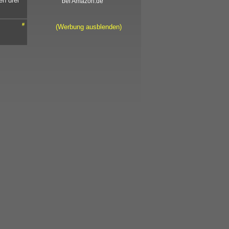
en drei
bei Amazon.de
#
(Werbung ausblenden)