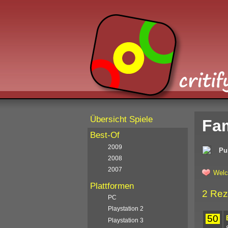
Übersicht Spiele
Fam
Best-Of
2009
Pu
2008
2007
Welc
Plattformen
2 Rez
PC
Playstation 2
50
Playstation 3