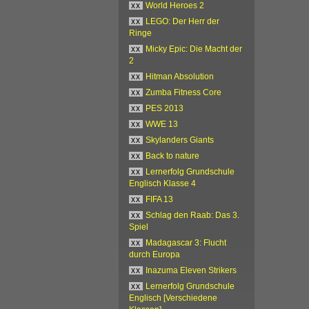
xx
World Heroes 2
xx
LEGO: Der Herr der
Ringe
xx
Micky Epic: Die Macht der
2
xx
Hitman Absolution
xx
Zumba Fitness Core
xx
PES 2013
xx
WWE 13
xx
Skylanders Giants
xx
Back to nature
xx
Lernerfolg Grundschule
Englisch Klasse 4
xx
FIFA 13
xx
Schlag den Raab: Das 3.
Spiel
xx
Madagascar 3: Flucht
durch Europa
xx
Inazuma Eleven Strikers
xx
Lernerfolg Grundschule
Englisch [Verschiedene