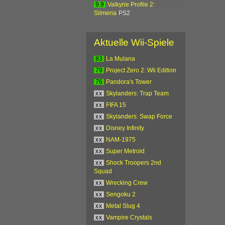
9.9
Valkyrie Profile 2:
Silmeria
PS2
Aktuelle Wii-Spiele
83
La Mulana
79
Project Zero 2: Wii Edition
76
Pandora's Tower
xx
Skylanders: Trap Team
xx
FIFA 15
xx
Skylanders: Swap Force
xx
Disney Infinity
xx
NAM-1975
xx
Super Metroid
xx
Shock Troopers 2nd
Squad
xx
Wrecking Crew
xx
Sengoku 2
xx
Metal Slug 4
xx
Vampire Crystals