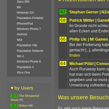
Xbox 360
Wii
82
Stephan Gerner
|
NZo
Nintendo DS
Playstation Portable
68
Patrick Mittler
|
Game
iPhone/iPad
Im Grunde nicht schle
Windows Phone 7
allen Ecken und Enden a
Android
66
Philip Ulc
|
M! Games
N64
Bei der Portierung ha
Playstation Vita
gemacht [...], allerdin
Playstation Network
finden
Wii U
Windows Phone 8
64
Michael Pölzl
|
Conso
Playstation 4
Auch Runaway kann spi
Xbox One
hat man sich beim Port
gegeben und so muss m
Umsetzung zufrieden 
♥ by Users
Was unsere Besuch
10.0
The Whispered
World
PC
10.0
Robox
Wii
Es gibt noch keine Benutze