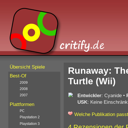
Übersicht Spiele
Runaway: The
Best-Of
Turtle (Wii)
2009
2008
Entwickler
: Cyanide
•
2007
USK
: Keine Einschränk
Plattformen
PC
Welche Publikation passt
Playstation 2
Playstation 3
4 Rezensionen der 