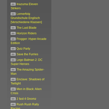
xx
Inazuma Eleven
Strikers
xx
Lernerfolg
Grundschule Englisch
[Verschiedene Klassen]
xx
The Last Blade
xx
Horizon Riders
xx
Frogger: Hyper Arcade
Edition
xx
Quiz Party
xx
Save the Furries
xx
Lego Batman 2: DC
Super Heroes
xx
The Amazing Spider-
Man
xx
Enclave: Shadows of
Twilight
xx
Men in Black: Alien
Crisis
xx
2 fast 4 Gnomz
xx
Rush Rush Rally
Racing