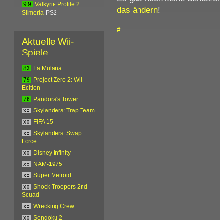
9.9
Valkyrie Profile 2:
das ändern
!
Silmeria
PS2
#
Aktuelle Wii-
Spiele
83
La Mulana
79
Project Zero 2: Wii
Edition
76
Pandora's Tower
xx
Skylanders: Trap Team
xx
FIFA 15
xx
Skylanders: Swap
Force
xx
Disney Infinity
xx
NAM-1975
xx
Super Metroid
xx
Shock Troopers 2nd
Squad
xx
Wrecking Crew
xx
Sengoku 2