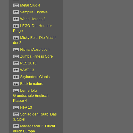
xx
Metal Slug 4
xx
Vampire Crystals
xx
World Heroes 2
xx
LEGO: Der Herr der
Ringe
xx
Micky Epic: Die Macht
der 2
xx
Hitman Absolution
xx
Zumba Fitness Core
xx
PES 2013
xx
WWE 13
xx
Skylanders Giants
xx
Back to nature
xx
Lernerfolg
Grundschule Englisch
Klasse 4
xx
FIFA 13
xx
Schlag den Raab: Das
3. Spiel
xx
Madagascar 3: Flucht
durch Europa