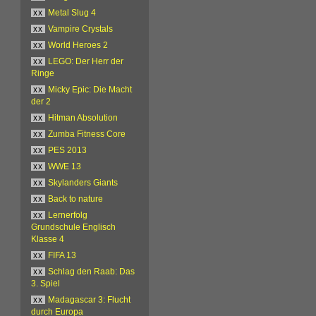
xx
Metal Slug 4
xx
Vampire Crystals
xx
World Heroes 2
xx
LEGO: Der Herr der
Ringe
xx
Micky Epic: Die Macht
der 2
xx
Hitman Absolution
xx
Zumba Fitness Core
xx
PES 2013
xx
WWE 13
xx
Skylanders Giants
xx
Back to nature
xx
Lernerfolg
Grundschule Englisch
Klasse 4
xx
FIFA 13
xx
Schlag den Raab: Das
3. Spiel
xx
Madagascar 3: Flucht
durch Europa