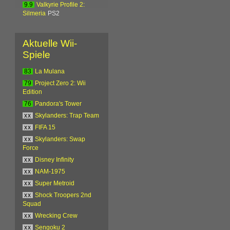
9.9
Valkyrie Profile 2:
Silmeria
PS2
Aktuelle Wii-
Spiele
83
La Mulana
79
Project Zero 2: Wii
Edition
76
Pandora's Tower
xx
Skylanders: Trap Team
xx
FIFA 15
xx
Skylanders: Swap
Force
xx
Disney Infinity
xx
NAM-1975
xx
Super Metroid
xx
Shock Troopers 2nd
Squad
xx
Wrecking Crew
xx
Sengoku 2