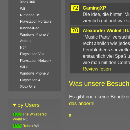
Xbox 360
72
GamingXP
Wii
Die Idee, die hinter "Mu
Nintendo DS
ziemlich gut und war sc
Playstation Portable
iPhone/iPad
70
Alexander Winkel
|
G
Windows Phone 7
"Musiic Party" versuch
Android
recht ähnlich wie jede
N64
Fernbleibens spezieller
Playstation Vita
erstaunlich viel Spaß u
Playstation Network
wie man mit den Contro
Wii U
Review lesen
Windows Phone 8
Playstation 4
Was unsere Besuch
Xbox One
Es gibt noch keine Benutze
das ändern
!
♥ by Users
10.0
The Whispered
#
World
PC
10.0
Robox
Wii