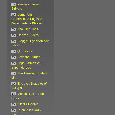
xx
Inazuma Eleven
Strikers
xx
Lernerfolg
Grundschule Englisch
[Verschiedene Klassen]
xx
The Last Blade
xx
Horizon Riders
xx
Frogger: Hyper Arcade
Edition
xx
Quiz Party
xx
Save the Furries
xx
Lego Batman 2: DC
Super Heroes
xx
The Amazing Spider-
Man
xx
Enclave: Shadows of
Twilight
xx
Men in Black: Alien
Crisis
xx
2 fast 4 Gnomz
xx
Rush Rush Rally
Racing