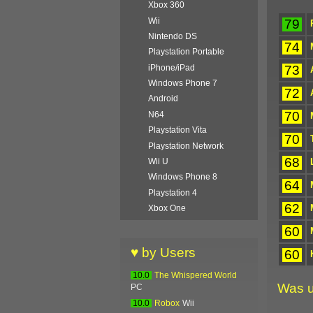
Xbox 360
Wii
79
Nintendo DS
74
Playstation Portable
73
iPhone/iPad
Windows Phone 7
72
Android
70
N64
Playstation Vita
70
Playstation Network
68
Wii U
Windows Phone 8
64
Playstation 4
62
Xbox One
60
♥ by Users
60
10.0
The Whispered World
Was u
PC
10.0
Robox
Wii