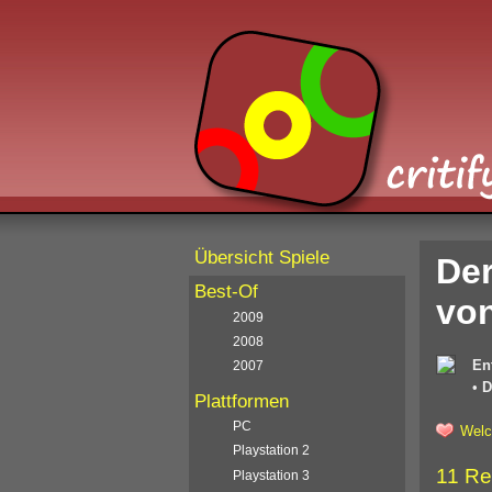
Übersicht Spiele
Der
Best-Of
von
2009
2008
En
2007
•
D
Plattformen
PC
Welc
Playstation 2
11 Re
Playstation 3