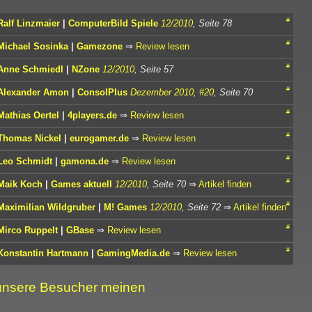
#
Ralf Linzmaier
|
ComputerBild Spiele
12/2010
, Seite 78
#
Michael Sosinka
|
Gamezone
⇒
Review lesen
#
Anne Schmiedl
|
NZone
12/2010
, Seite 57
#
Alexander Amon
|
ConsolPlus
Dezember 2010, #20
, Seite 70
#
Mathias Oertel
|
4players.de
⇒
Review lesen
#
Thomas Nickel
|
eurogamer.de
⇒
Review lesen
#
Leo Schmidt
|
gamona.de
⇒
Review lesen
#
Maik Koch
|
Games aktuell
12/2010
, Seite 70
⇒
Artikel finden
#
Maximilian Wildgruber
|
M! Games
12/2010
, Seite 72
⇒
Artikel finden
#
Mirco Ruppelt
|
GBase
⇒
Review lesen
#
Konstantin Hartmann
|
GamingMedia.de
⇒
Review lesen
nsere Besucher meinen