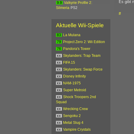
Es gibt 
9.9
Valkyrie Profile 2:
Silmeria
PS2
#
Aktuelle Wii-Spiele
83
La Mulana
79
Project Zero 2: Wii Edition
76
Pandora's Tower
xx
Skylanders: Trap Team
xx
FIFA 15
xx
Skylanders: Swap Force
xx
Disney Infinity
xx
NAM-1975
xx
Super Metroid
xx
Shock Troopers 2nd
Squad
xx
Wrecking Crew
xx
Sengoku 2
xx
Metal Slug 4
xx
Vampire Crystals