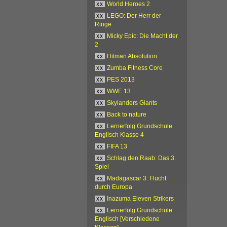
xx
World Heroes 2
xx
LEGO: Der Herr der
Ringe
xx
Micky Epic: Die Macht der
2
xx
Hitman Absolution
xx
Zumba Fitness Core
xx
PES 2013
xx
WWE 13
xx
Skylanders Giants
xx
Back to nature
xx
Lernerfolg Grundschule
Englisch Klasse 4
xx
FIFA 13
xx
Schlag den Raab: Das 3.
Spiel
xx
Madagascar 3: Flucht
durch Europa
xx
Inazuma Eleven Strikers
xx
Lernerfolg Grundschule
Englisch [Verschiedene