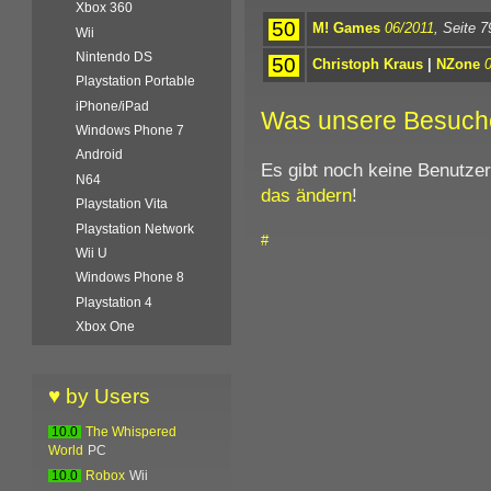
Xbox 360
50
M! Games
06/2011
, Seite 7
Wii
Nintendo DS
50
Christoph Kraus
|
NZone
Playstation Portable
iPhone/iPad
Was unsere Besuch
Windows Phone 7
Android
Es gibt noch keine Benutze
N64
das ändern
!
Playstation Vita
Playstation Network
#
Wii U
Windows Phone 8
Playstation 4
Xbox One
♥ by Users
10.0
The Whispered
World
PC
10.0
Robox
Wii