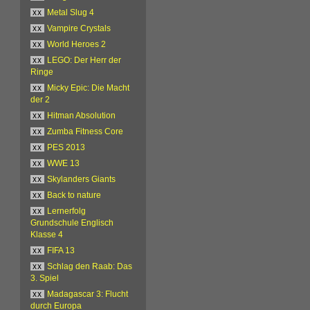
xx
Metal Slug 4
xx
Vampire Crystals
xx
World Heroes 2
xx
LEGO: Der Herr der
Ringe
xx
Micky Epic: Die Macht
der 2
xx
Hitman Absolution
xx
Zumba Fitness Core
xx
PES 2013
xx
WWE 13
xx
Skylanders Giants
xx
Back to nature
xx
Lernerfolg
Grundschule Englisch
Klasse 4
xx
FIFA 13
xx
Schlag den Raab: Das
3. Spiel
xx
Madagascar 3: Flucht
durch Europa