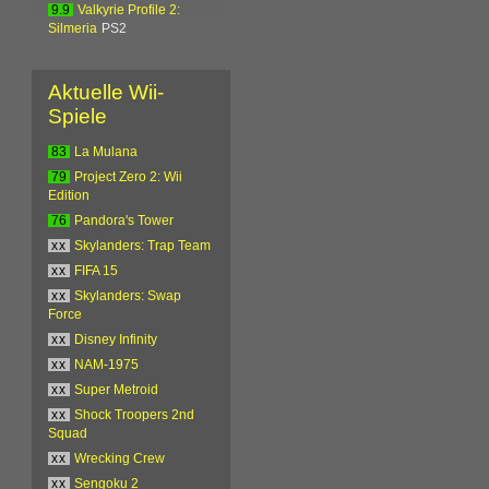
9.9
Valkyrie Profile 2:
Silmeria
PS2
Aktuelle Wii-
Spiele
83
La Mulana
79
Project Zero 2: Wii
Edition
76
Pandora's Tower
xx
Skylanders: Trap Team
xx
FIFA 15
xx
Skylanders: Swap
Force
xx
Disney Infinity
xx
NAM-1975
xx
Super Metroid
xx
Shock Troopers 2nd
Squad
xx
Wrecking Crew
xx
Sengoku 2