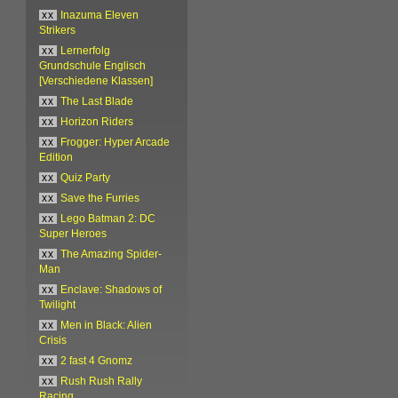
xx
Inazuma Eleven
Strikers
xx
Lernerfolg
Grundschule Englisch
[Verschiedene Klassen]
xx
The Last Blade
xx
Horizon Riders
xx
Frogger: Hyper Arcade
Edition
xx
Quiz Party
xx
Save the Furries
xx
Lego Batman 2: DC
Super Heroes
xx
The Amazing Spider-
Man
xx
Enclave: Shadows of
Twilight
xx
Men in Black: Alien
Crisis
xx
2 fast 4 Gnomz
xx
Rush Rush Rally
Racing