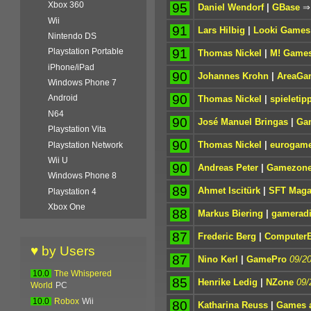
Xbox 360
95
Daniel Wendorf
|
GBase
Wii
91
Lars Hilbig
|
Looki Games
Nintendo DS
91
Playstation Portable
Thomas Nickel
|
M! Game
iPhone/iPad
90
Johannes Krohn
|
AreaGa
Windows Phone 7
90
Android
Thomas Nickel
|
spieletip
N64
90
José Manuel Bringas
|
Ga
Playstation Vita
90
Thomas Nickel
|
eurogame
Playstation Network
Wii U
90
Andreas Peter
|
Gamezon
Windows Phone 8
89
Ahmet Iscitürk
|
SFT Maga
Playstation 4
Xbox One
88
Markus Biering
|
gameradi
87
Frederic Berg
|
ComputerB
♥ by Users
87
Nino Kerl
|
GamePro
09/2
10.0
The Whispered
85
Henrike Ledig
|
NZone
09/
World
PC
10.0
Robox
Wii
80
Katharina Reuss
|
Games a