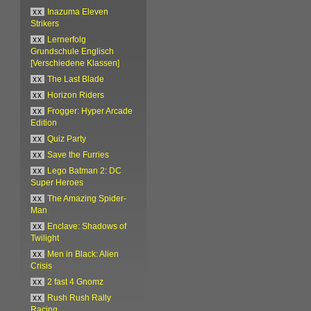
xx
Inazuma Eleven
Strikers
xx
Lernerfolg
Grundschule Englisch
[Verschiedene Klassen]
xx
The Last Blade
xx
Horizon Riders
xx
Frogger: Hyper Arcade
Edition
xx
Quiz Party
xx
Save the Furries
xx
Lego Batman 2: DC
Super Heroes
xx
The Amazing Spider-
Man
xx
Enclave: Shadows of
Twilight
xx
Men in Black: Alien
Crisis
xx
2 fast 4 Gnomz
xx
Rush Rush Rally
Racing