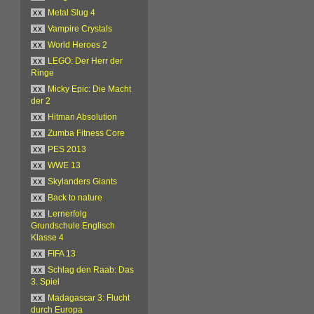
xx
Metal Slug 4
xx
Vampire Crystals
xx
World Heroes 2
xx
LEGO: Der Herr der
Ringe
xx
Micky Epic: Die Macht
der 2
xx
Hitman Absolution
xx
Zumba Fitness Core
xx
PES 2013
xx
WWE 13
xx
Skylanders Giants
xx
Back to nature
xx
Lernerfolg
Grundschule Englisch
Klasse 4
xx
FIFA 13
xx
Schlag den Raab: Das
3. Spiel
xx
Madagascar 3: Flucht
durch Europa