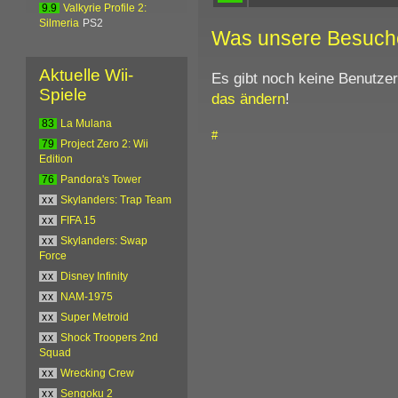
9.9
Valkyrie Profile 2:
Silmeria
PS2
Was unsere Besuch
Aktuelle Wii-
Es gibt noch keine Benutze
Spiele
das ändern
!
83
La Mulana
#
79
Project Zero 2: Wii
Edition
76
Pandora's Tower
xx
Skylanders: Trap Team
xx
FIFA 15
xx
Skylanders: Swap
Force
xx
Disney Infinity
xx
NAM-1975
xx
Super Metroid
xx
Shock Troopers 2nd
Squad
xx
Wrecking Crew
xx
Sengoku 2