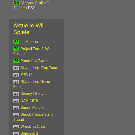
9.9
Valkyrie Profile 2:
Silmeria
PS2
Aktuelle Wii-
Spiele
83
La Mulana
79
Project Zero 2: Wii
Edition
76
Pandora's Tower
xx
Skylanders: Trap Team
xx
FIFA 15
xx
Skylanders: Swap
Force
xx
Disney Infinity
xx
NAM-1975
xx
Super Metroid
xx
Shock Troopers 2nd
Squad
xx
Wrecking Crew
xx
Sengoku 2