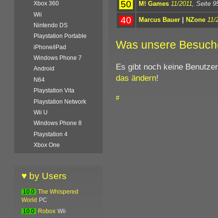
50
M! Games
11/2011
, Seite 9
Xbox 360
Wii
40
Marcus Bauer
|
NZone
11/
Nintendo DS
Playstation Portable
Was unsere Besuch
iPhone/iPad
Windows Phone 7
Es gibt noch keine Benutze
Android
das ändern
!
N64
Playstation Vita
#
Playstation Network
Wii U
Windows Phone 8
Playstation 4
Xbox One
♥ by Users
10.0
The Whispered
World
PC
10.0
Robox
Wii