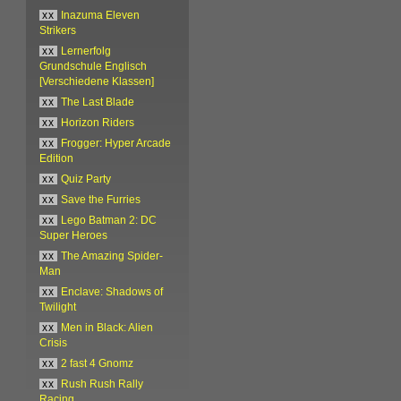
xx
Inazuma Eleven
Strikers
xx
Lernerfolg
Grundschule Englisch
[Verschiedene Klassen]
xx
The Last Blade
xx
Horizon Riders
xx
Frogger: Hyper Arcade
Edition
xx
Quiz Party
xx
Save the Furries
xx
Lego Batman 2: DC
Super Heroes
xx
The Amazing Spider-
Man
xx
Enclave: Shadows of
Twilight
xx
Men in Black: Alien
Crisis
xx
2 fast 4 Gnomz
xx
Rush Rush Rally
Racing