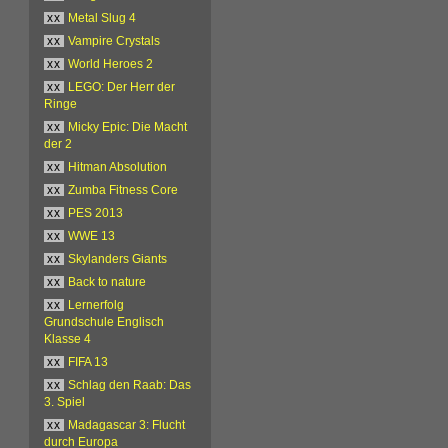
xx
Metal Slug 4
xx
Vampire Crystals
xx
World Heroes 2
xx
LEGO: Der Herr der
Ringe
xx
Micky Epic: Die Macht
der 2
xx
Hitman Absolution
xx
Zumba Fitness Core
xx
PES 2013
xx
WWE 13
xx
Skylanders Giants
xx
Back to nature
xx
Lernerfolg
Grundschule Englisch
Klasse 4
xx
FIFA 13
xx
Schlag den Raab: Das
3. Spiel
xx
Madagascar 3: Flucht
durch Europa