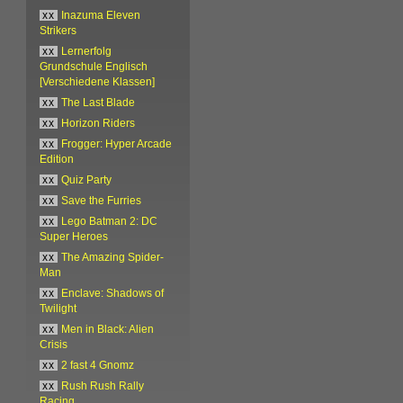
xx
Inazuma Eleven
Strikers
xx
Lernerfolg
Grundschule Englisch
[Verschiedene Klassen]
xx
The Last Blade
xx
Horizon Riders
xx
Frogger: Hyper Arcade
Edition
xx
Quiz Party
xx
Save the Furries
xx
Lego Batman 2: DC
Super Heroes
xx
The Amazing Spider-
Man
xx
Enclave: Shadows of
Twilight
xx
Men in Black: Alien
Crisis
xx
2 fast 4 Gnomz
xx
Rush Rush Rally
Racing