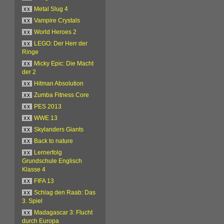
xx
Metal Slug 4
xx
Vampire Crystals
xx
World Heroes 2
xx
LEGO: Der Herr der
Ringe
xx
Micky Epic: Die Macht
der 2
xx
Hitman Absolution
xx
Zumba Fitness Core
xx
PES 2013
xx
WWE 13
xx
Skylanders Giants
xx
Back to nature
xx
Lernerfolg
Grundschule Englisch
Klasse 4
xx
FIFA 13
xx
Schlag den Raab: Das
3. Spiel
xx
Madagascar 3: Flucht
durch Europa