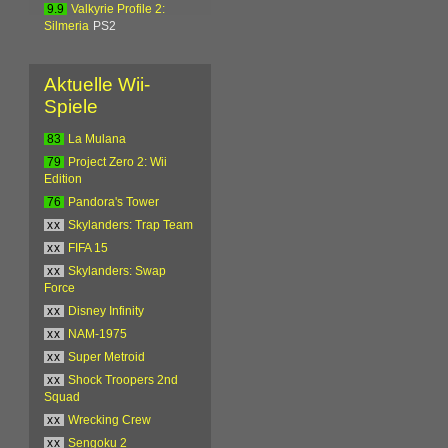
9.9
Valkyrie Profile 2:
Silmeria
PS2
Aktuelle Wii-
Spiele
83
La Mulana
79
Project Zero 2: Wii
Edition
76
Pandora's Tower
xx
Skylanders: Trap Team
xx
FIFA 15
xx
Skylanders: Swap
Force
xx
Disney Infinity
xx
NAM-1975
xx
Super Metroid
xx
Shock Troopers 2nd
Squad
xx
Wrecking Crew
xx
Sengoku 2