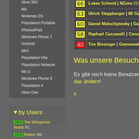
Xbox 360
66
Lukas Schmid
|
NZone
01
Wii
63
Ulrich Steppberger
|
M! G
Nintendo DS
60
Playstation Portable
Daniel Matschijewsky
|
Ga
iPhone/iPad
58
Raphael Cazzanelli
|
Cons
Windows Phone 7
40
Android
Tim Bissinger
|
Gameswel
N64
Playstation Vita
Was unsere Besuch
Playstation Network
Wii U
Es gibt noch keine Benutze
Windows Phone 8
das ändern
!
Playstation 4
Xbox One
#
♥ by Users
10.0
The Whispered
World
PC
10.0
Robox
Wii