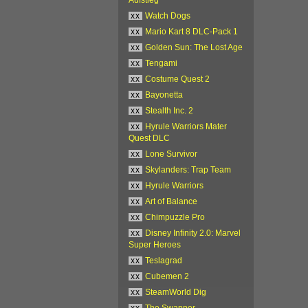
xx
Watch Dogs
xx
Mario Kart 8 DLC-Pack 1
xx
Golden Sun: The Lost Age
xx
Tengami
xx
Costume Quest 2
xx
Bayonetta
xx
Stealth Inc. 2
xx
Hyrule Warriors Mater
Quest DLC
xx
Lone Survivor
xx
Skylanders: Trap Team
xx
Hyrule Warriors
xx
Art of Balance
xx
Chimpuzzle Pro
xx
Disney Infinity 2.0: Marvel
Super Heroes
xx
Teslagrad
xx
Cubemen 2
xx
SteamWorld Dig
xx
The Swapper