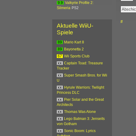
9.9
Valkyrie Profile 2:
Silmeria
PS2
#
Aktuelle WiiU-
Spiele
89
Mario Kart 8
89
Bayonetta 2
67
Wii Sports Club
xx
Captain Toad: Treasure
Tracker
xx
Super Smash Bros. for Wii
U
xx
Hyrule Warriors: Twilight
Princess DLC
xx
Pier Solar and the Great
Architects
xx
Thomas Was Alone
xx
Lego Batman 3: Jenseits
von Gotham
xx
Sonic Boom: Lyrics
Aufstieg