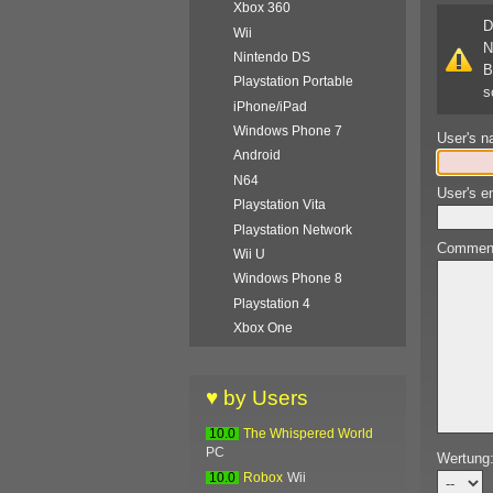
Xbox 360
D
Wii
N
Nintendo DS
B
Playstation Portable
s
iPhone/iPad
Windows Phone 7
User's n
Android
N64
User's e
Playstation Vita
Playstation Network
Comment 
Wii U
Windows Phone 8
Playstation 4
Xbox One
♥ by Users
10.0
The Whispered World
PC
Wertung
10.0
Robox
Wii