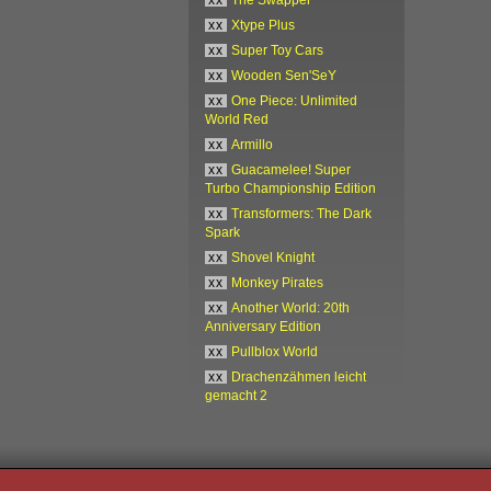
xx
Xtype Plus
xx
Super Toy Cars
xx
Wooden Sen'SeY
xx
One Piece: Unlimited
World Red
xx
Armillo
xx
Guacamelee! Super
Turbo Championship Edition
xx
Transformers: The Dark
Spark
xx
Shovel Knight
xx
Monkey Pirates
xx
Another World: 20th
Anniversary Edition
xx
Pullblox World
xx
Drachenzähmen leicht
gemacht 2