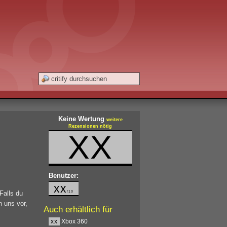
Keine Wertung
weitere
Rezensionen nötig
XX
Benutzer:
xx
 Falls du
/10
n uns vor,
Auch erhältlich für
xx
Xbox 360