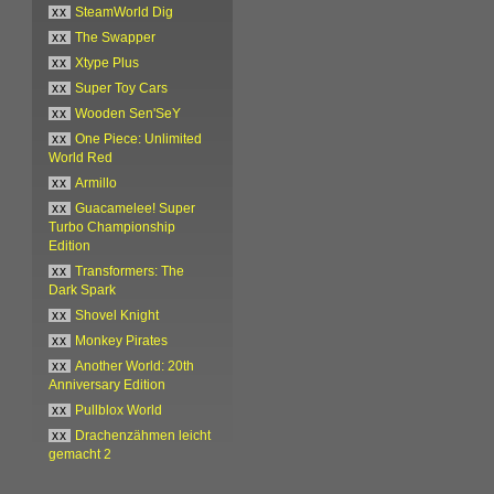
xx
SteamWorld Dig
xx
The Swapper
xx
Xtype Plus
xx
Super Toy Cars
xx
Wooden Sen'SeY
xx
One Piece: Unlimited
World Red
xx
Armillo
xx
Guacamelee! Super
Turbo Championship
Edition
xx
Transformers: The
Dark Spark
xx
Shovel Knight
xx
Monkey Pirates
xx
Another World: 20th
Anniversary Edition
xx
Pullblox World
xx
Drachenzähmen leicht
gemacht 2