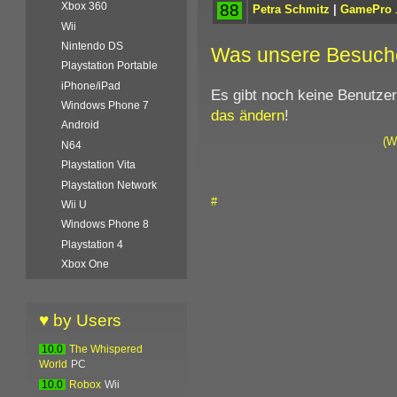
Xbox 360
88
Petra Schmitz
|
GamePro
Wii
Nintendo DS
Was unsere Besuch
Playstation Portable
iPhone/iPad
Es gibt noch keine Benutze
Windows Phone 7
das ändern
!
Android
(W
N64
Playstation Vita
Playstation Network
#
Wii U
Windows Phone 8
Playstation 4
Xbox One
♥ by Users
10.0
The Whispered
World
PC
10.0
Robox
Wii