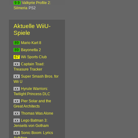
9.9
Valkyrie Profile 2:
Silmeria
PS2
Aktuelle WiiU-
Spiele
89
Mario Kart 8
89
Bayonetta 2
67
Wii Sports Club
xx
Captain Toad:
Treasure Tracker
xx
Super Smash Bros. for
Wii U
xx
Hyrule Warriors:
Twilight Princess DLC
xx
Pier Solar and the
Great Architects
xx
Thomas Was Alone
xx
Lego Batman 3:
Jenseits von Gotham
xx
Sonic Boom: Lyrics
Aufstieg