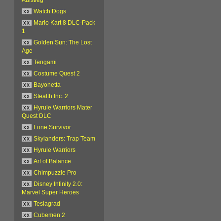
xx
Watch Dogs
xx
Mario Kart 8 DLC-Pack
1
xx
Golden Sun: The Lost
Age
xx
Tengami
xx
Costume Quest 2
xx
Bayonetta
xx
Stealth Inc. 2
xx
Hyrule Warriors Mater
Quest DLC
xx
Lone Survivor
xx
Skylanders: Trap Team
xx
Hyrule Warriors
xx
Art of Balance
xx
Chimpuzzle Pro
xx
Disney Infinity 2.0:
Marvel Super Heroes
xx
Teslagrad
xx
Cubemen 2