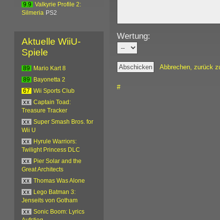
9.9
Valkyrie Profile 2:
Silmeria
PS2
Wertung:
Aktuelle WiiU-
Spiele
Abbrechen, zurück z
89
Mario Kart 8
89
Bayonetta 2
#
67
Wii Sports Club
xx
Captain Toad:
Treasure Tracker
xx
Super Smash Bros. for
Wii U
xx
Hyrule Warriors:
Twilight Princess DLC
xx
Pier Solar and the
Great Architects
xx
Thomas Was Alone
xx
Lego Batman 3:
Jenseits von Gotham
xx
Sonic Boom: Lyrics
Aufstieg