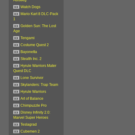
xx
Watch Dogs
xx
Mario Kart 8 DLC-Pack
1
xx
Golden Sun: The Lost
Age
xx
Tengami
xx
Costume Quest 2
xx
Bayonetta
xx
Stealth Inc. 2
xx
Hyrule Warriors Mater
Quest DLC
xx
Lone Survivor
xx
Skylanders: Trap Team
xx
Hyrule Warriors
xx
Art of Balance
xx
Chimpuzzle Pro
xx
Disney Infinity 2.0:
Marvel Super Heroes
xx
Teslagrad
xx
Cubemen 2