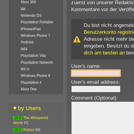
zuerst von unserer Redaktio
Xbox 360
Kommentare vor der Veröffen
Wii
Nintendo DS
Playstation Portable
Du bist nicht angemeld
iPhone/iPad
Benutzerkonto registri
Windows Phone 7
Adresse nicht mehr b
Android
eingeben. Besitzt du 
N64
dich am besten an
bev
Playstation Vita
Playstation Network
User's name:
Wii U
Windows Phone 8
User's email address:
Playstation 4
Xbox One
Comment (Optional):
♥ by Users
10.0
The Whispered
World
PC
10.0
Robox
Wii