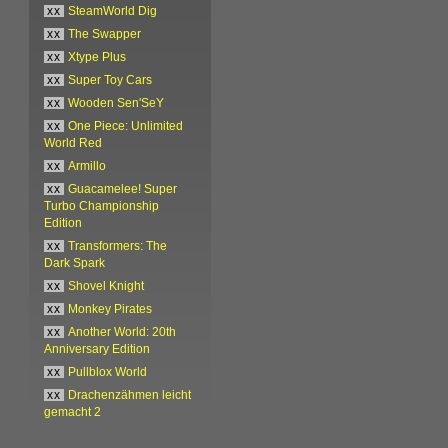
xx
SteamWorld Dig
xx
The Swapper
xx
Xtype Plus
xx
Super Toy Cars
xx
Wooden Sen'SeY
xx
One Piece: Unlimited
World Red
xx
Armillo
xx
Guacamelee! Super
Turbo Championship
Edition
xx
Transformers: The
Dark Spark
xx
Shovel Knight
xx
Monkey Pirates
xx
Another World: 20th
Anniversary Edition
xx
Pullblox World
xx
Drachenzähmen leicht
gemacht 2