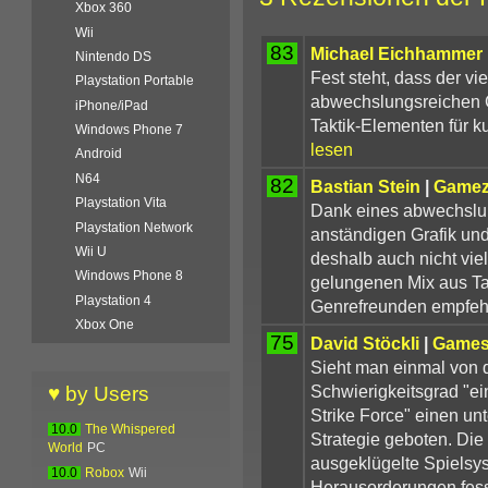
Xbox 360
Wii
83
Michael Eichhammer
Nintendo DS
Fest steht, dass der vie
Playstation Portable
abwechslungsreichen G
iPhone/iPad
Taktik-Elementen für k
Windows Phone 7
lesen
Android
N64
82
Bastian Stein
|
Game
Playstation Vita
Dank eines abwechslun
Playstation Network
anständigen Grafik un
Wii U
deshalb auch nicht vi
Windows Phone 8
gelungenen Mix aus Tak
Playstation 4
Genrefreunden empfeh
Xbox One
75
David Stöckli
|
Games
Sieht man einmal von 
Schwierigkeitsgrad "e
♥ by Users
Strike Force" einen un
10.0
The Whispered
Strategie geboten. Die
World
PC
ausgeklügelte Spielsy
10.0
Robox
Wii
Herausorderungen fess