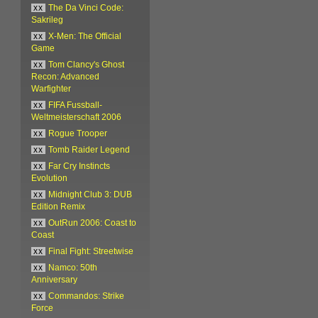
xx
The Da Vinci Code:
Sakrileg
xx
X-Men: The Official
Game
xx
Tom Clancy's Ghost
Recon: Advanced
Warfighter
xx
FIFA Fussball-
Weltmeisterschaft 2006
xx
Rogue Trooper
xx
Tomb Raider Legend
xx
Far Cry Instincts
Evolution
xx
Midnight Club 3: DUB
Edition Remix
xx
OutRun 2006: Coast to
Coast
xx
Final Fight: Streetwise
xx
Namco: 50th
Anniversary
xx
Commandos: Strike
Force