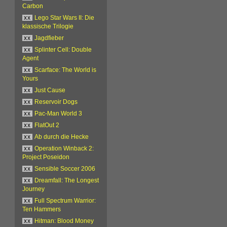
Carbon
xx
Lego Star Wars II: Die
klassische Trilogie
xx
Jagdfieber
xx
Splinter Cell: Double
Agent
xx
Scarface: The World is
Yours
xx
Just Cause
xx
Reservoir Dogs
xx
Pac-Man World 3
xx
FlatOut 2
xx
Ab durch die Hecke
xx
Operation Winback 2:
Project Poseidon
xx
Sensible Soccer 2006
xx
Dreamfall: The Longest
Journey
xx
Full Spectrum Warrior:
Ten Hammers
xx
Hitman: Blood Money