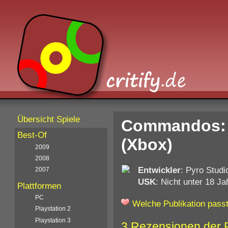
Übersicht Spiele
Commandos: S
Best-Of
(Xbox)
2009
2008
Entwickler
: Pyro Studi
2007
USK
: Nicht unter 18 Ja
Plattformen
PC
Welche Publikation passt
Playstation 2
Playstation 3
3 Rezensionen der 