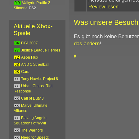
9.9
Valkyrie Profile 2:
Review lesen
Silmeria
PS2
Was unsere Besuch
Aktuelle Xbox-
Spiele
Es gibt noch keine Benutze
das ändern
!
84
FIFA 2007
77
Justice League Heroes
#
72
Aeon Flux
68
AND 1 Streetball
68
Cars
xx
Tony Hawk's Project 8
xx
Urban Chaos: Riot
Response
xx
Call of Duty 3
xx
Marvel Ultimate
Alliance
xx
Blazing Angels:
Squadrons of WWII
xx
The Warriors
xx
Need for Speed: