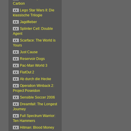
Carbon
xx
Lego Star Wars II: Die
klassische Trilogie
xx
Jagdfieber
xx
Splinter Cell: Double
Agent
xx
Scarface: The World is
Yours
xx
Just Cause
xx
Reservoir Dogs
xx
Pac-Man World 3
xx
FlatOut 2
xx
Ab durch die Hecke
xx
Operation Winback 2:
Project Poseidon
xx
Sensible Soccer 2006
xx
Dreamfall: The Longest
Journey
xx
Full Spectrum Warrior:
Ten Hammers
xx
Hitman: Blood Money