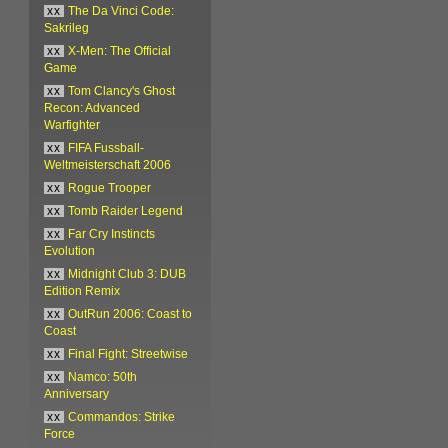
xx
The Da Vinci Code:
Sakrileg
xx
X-Men: The Official
Game
xx
Tom Clancy's Ghost
Recon: Advanced
Warfighter
xx
FIFA Fussball-
Weltmeisterschaft 2006
xx
Rogue Trooper
xx
Tomb Raider Legend
xx
Far Cry Instincts
Evolution
xx
Midnight Club 3: DUB
Edition Remix
xx
OutRun 2006: Coast to
Coast
xx
Final Fight: Streetwise
xx
Namco: 50th
Anniversary
xx
Commandos: Strike
Force