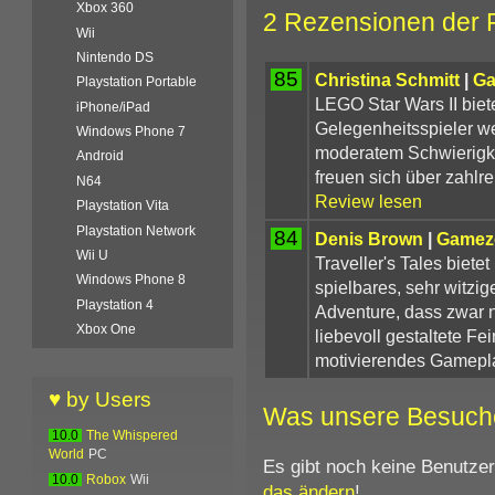
Xbox 360
2 Rezensionen der 
Wii
Nintendo DS
85
Christina Schmitt
|
Ga
Playstation Portable
LEGO Star Wars II biete
iPhone/iPad
Gelegenheitsspieler we
Windows Phone 7
moderatem Schwierigkei
Android
freuen sich über zahlr
N64
Review lesen
Playstation Vita
Playstation Network
84
Denis Brown
|
Gamez
Wii U
Traveller's Tales biete
Windows Phone 8
spielbares, sehr witzig
Playstation 4
Adventure, dass zwar ni
Xbox One
liebevoll gestaltete Fe
motivierendes Gamepl
♥ by Users
Was unsere Besuch
10.0
The Whispered
World
PC
Es gibt noch keine Benutze
10.0
Robox
Wii
das ändern
!