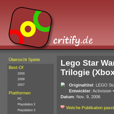
Übersicht Spiele
Lego Star War
Best-Of
Trilogie (Xbox
2009
2008
Originaltitel
: LEGO Sta
2007
Entwickler
: Activision
Plattformen
Datum
: Nov. 9, 2006
PC
Playstation 2
Welche Publikation passt
Playstation 3