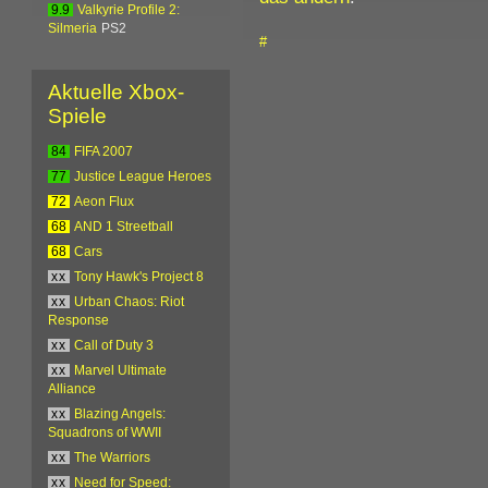
9.9
Valkyrie Profile 2:
Silmeria
PS2
#
Aktuelle Xbox-
Spiele
84
FIFA 2007
77
Justice League Heroes
72
Aeon Flux
68
AND 1 Streetball
68
Cars
xx
Tony Hawk's Project 8
xx
Urban Chaos: Riot
Response
xx
Call of Duty 3
xx
Marvel Ultimate
Alliance
xx
Blazing Angels:
Squadrons of WWII
xx
The Warriors
xx
Need for Speed: