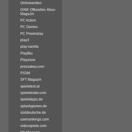
Onlinewelten
OXM: Offizielles Xbox-
Magazin
PC Action
PC Games
PC Powerplay
play3
play:vanilla
PlayBlu
Playzone
pressakey.com
PS3M
SFT Magazin
spieletest.at
spieletester.com
spieletipps.de
splashgames.de
süddeutsche.de
userrankings.com
videospiele.com