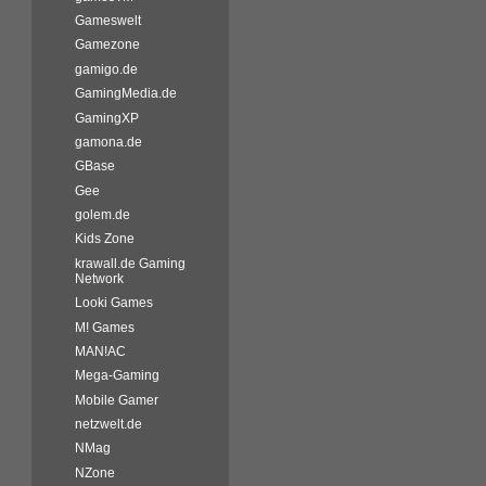
Gameswelt
Gamezone
gamigo.de
GamingMedia.de
GamingXP
gamona.de
GBase
Gee
golem.de
Kids Zone
krawall.de Gaming
Network
Looki Games
M! Games
MAN!AC
Mega-Gaming
Mobile Gamer
netzwelt.de
NMag
NZone