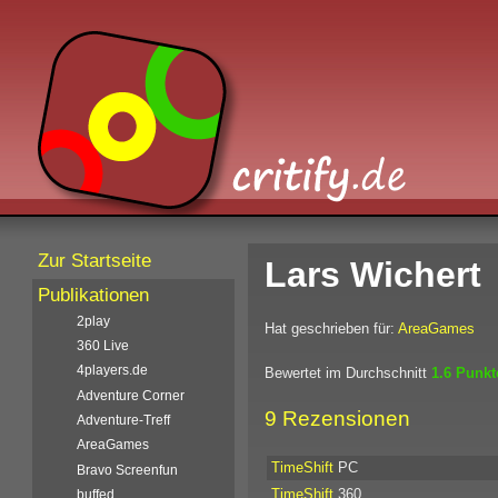
Zur Startseite
Lars Wichert
Publikationen
2play
Hat geschrieben für:
AreaGames
360 Live
4players.de
Bewertet im Durchschnitt
1.6 Punk
Adventure Corner
9 Rezensionen
Adventure-Treff
AreaGames
TimeShift
PC
Bravo Screenfun
TimeShift
360
buffed