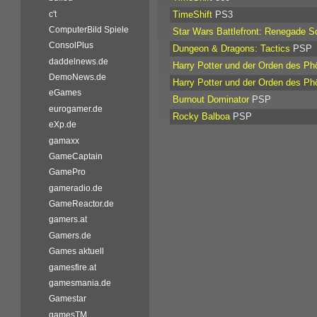
c't
TimeShift
PS3
ComputerBild Spiele
Star Wars Battlefront: Renegade S
ConsolPlus
Dungeon & Dragons: Tactics
PSP
daddelnews.de
Harry Potter und der Orden des Ph
DemoNews.de
Harry Potter und der Orden des Ph
eGames
Burnout Dominator
PSP
eurogamer.de
Rocky Balboa
PSP
eXp.de
gamaxx
GameCaptain
GamePro
gameradio.de
GameReactor.de
gamers.at
Gamers.de
Games aktuell
gamesfire.at
gamesmania.de
Gamestar
gamesTM