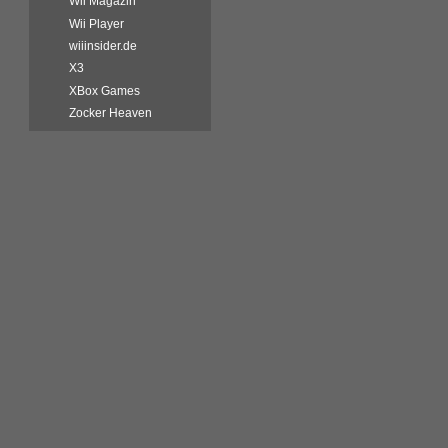
Wii Magazin
Wii Player
wiiinsider.de
X3
XBox Games
Zocker Heaven