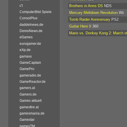
c't
Brothers in Arms DS
NDS
ComputerBild Spiele
Mercury Meltdown Revolution
Wii
ConsolPlus
Tomb Raider Anniversary
PS2
daddelnews.de
Guitar Hero II
360
DemoNews.de
Mario vs. Donkey Kong 2: March of
eGames
eurogamer.de
eXp.de
gamaxx
GameCaptain
GamePro
gameradio.de
GameReactor.de
gamers.at
Gamers.de
Games aktuell
gamesfire.at
gamesmania.de
Gamestar
gamesTM