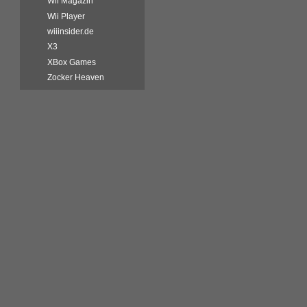
Wii Magazin
Wii Player
wiiinsider.de
X3
XBox Games
Zocker Heaven