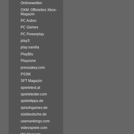
Onlinewelten
OXM: Offizielles Xbox-
Magazin
PC Action
PC Games
PC Powerplay
play3
play:vanilla
PlayBlu
Playzone
pressakey.com
PS3M
SFT Magazin
spieletest.at
spieletester.com
spieletipps.de
splashgames.de
süddeutsche.de
userrankings.com
videospiele.com