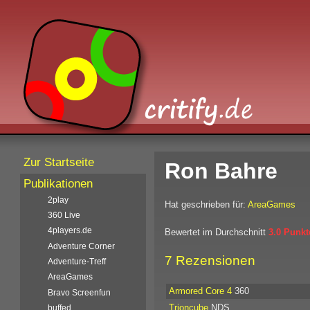
Zur Startseite
Ron Bahre
Publikationen
2play
Hat geschrieben für:
AreaGames
360 Live
4players.de
Bewertet im Durchschnitt
3.0 Punkt
Adventure Corner
7 Rezensionen
Adventure-Treff
AreaGames
Armored Core 4
360
Bravo Screenfun
Trioncube
NDS
buffed