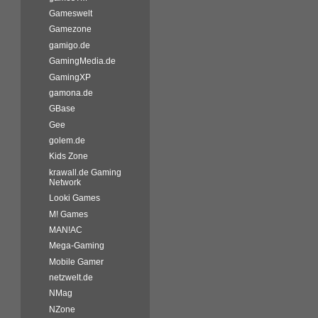
Gameswelt
Gamezone
gamigo.de
GamingMedia.de
GamingXP
gamona.de
GBase
Gee
golem.de
Kids Zone
krawall.de Gaming
Network
Looki Games
M! Games
MAN!AC
Mega-Gaming
Mobile Gamer
netzwelt.de
NMag
NZone