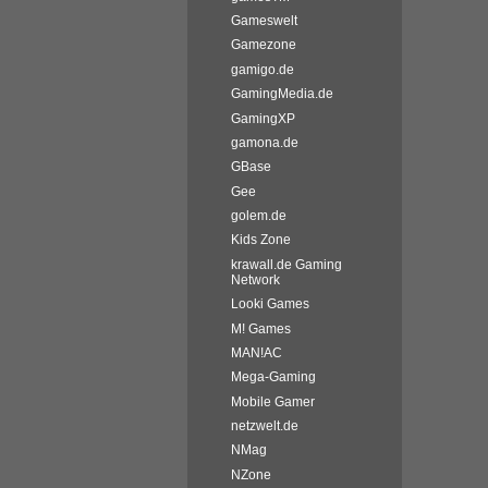
Gameswelt
Gamezone
gamigo.de
GamingMedia.de
GamingXP
gamona.de
GBase
Gee
golem.de
Kids Zone
krawall.de Gaming
Network
Looki Games
M! Games
MAN!AC
Mega-Gaming
Mobile Gamer
netzwelt.de
NMag
NZone