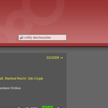
02/2009 ⇒
ndl
,
Manfred Reichl
,
Udo Crnjak
nderer Kritiker.