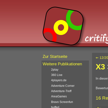
Zur Startseite
⇐ 12/2
Weitere Publikationen
X3
2play
360 Live
In diese
4players.de
Adventure Corner
Bewertun
Adventure-Treff
AreaGames
16 Re
Bravo Screenfun
buffed