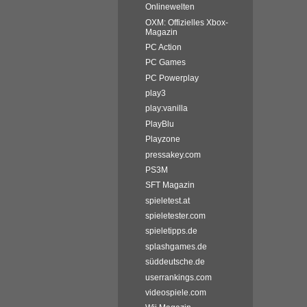
Onlinewelten
OXM: Offizielles Xbox-
Magazin
PC Action
PC Games
PC Powerplay
play3
play:vanilla
PlayBlu
Playzone
pressakey.com
PS3M
SFT Magazin
spieletest.at
spieletester.com
spieletipps.de
splashgames.de
süddeutsche.de
userrankings.com
videospiele.com