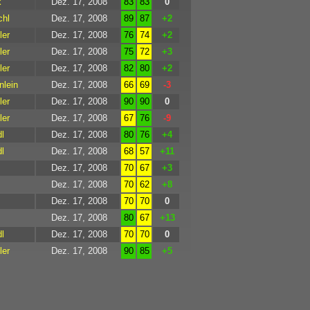
k
Dez. 17, 2008
83
83
0
chl
Dez. 17, 2008
89
87
+2
ler
Dez. 17, 2008
76
74
+2
ler
Dez. 17, 2008
75
72
+3
ler
Dez. 17, 2008
82
80
+2
nlein
Dez. 17, 2008
66
69
-3
ler
Dez. 17, 2008
90
90
0
ler
Dez. 17, 2008
67
76
-9
l
Dez. 17, 2008
80
76
+4
l
Dez. 17, 2008
68
57
+11
Dez. 17, 2008
70
67
+3
Dez. 17, 2008
70
62
+8
Dez. 17, 2008
70
70
0
Dez. 17, 2008
80
67
+13
l
Dez. 17, 2008
70
70
0
ler
Dez. 17, 2008
90
85
+5