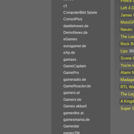
Prince 
c't
Left 4 
ComputerBild Spiele
James 
ConsolPlus
MotoGP
daddelnews.de
Naruto:
DemoNews.de
The La
eGames
Rock B
eurogamer.de
Lips
36
eXp.de
Scene I
gamaxx
You're 
GameCaptain
Alarm f
GamePro
Madagas
gameradio.de
GameReactor.de
RTL Win
gamers.at
The Leg
Gamers.de
A Kingd
Games aktuell
Super S
gamesfire.at
gamesmania.de
Gamestar
gamesTM