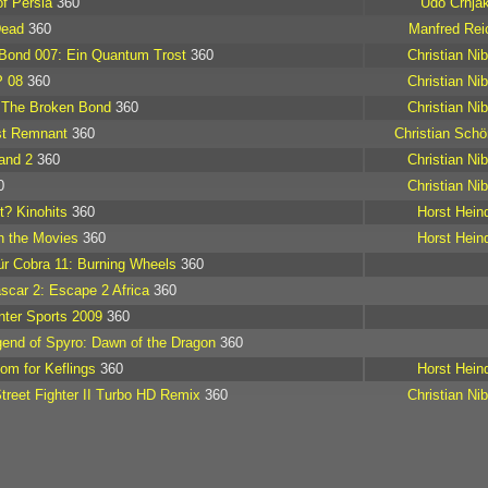
of Persia
360
Udo Crnja
Dead
360
Manfred Rei
Bond 007: Ein Quantum Trost
360
Christian Nib
 08
360
Christian Nib
 The Broken Bond
360
Christian Nib
st Remnant
360
Christian Schö
and 2
360
Christian Nib
0
Christian Nib
t? Kinohits
360
Horst Heind
in the Movies
360
Horst Heind
ür Cobra 11: Burning Wheels
360
car 2: Escape 2 Africa
360
ter Sports 2009
360
end of Spyro: Dawn of the Dragon
360
om for Keflings
360
Horst Heind
treet Fighter II Turbo HD Remix
360
Christian Nib