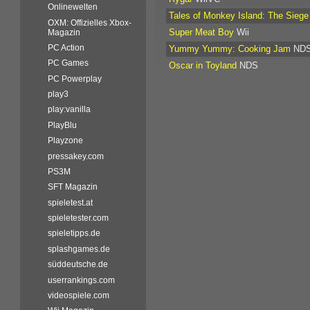
Onlinewelten
Tales of Monkey Island: The Siege
OXM: Offizielles Xbox-
Super Meat Boy
Wii
Magazin
PC Action
Yummy Yummy: Cooking Jam
ND
PC Games
Oscar in Toyland
NDS
PC Powerplay
play3
play:vanilla
PlayBlu
Playzone
pressakey.com
PS3M
SFT Magazin
spieletest.at
spieletester.com
spieletipps.de
splashgames.de
süddeutsche.de
userrankings.com
videospiele.com