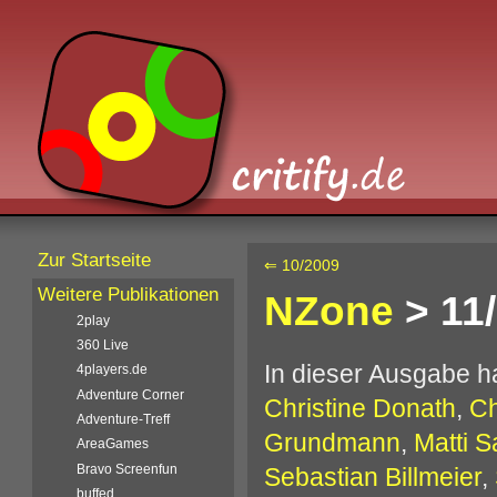
Zur Startseite
⇐ 10/2009
Weitere Publikationen
NZone
> 11
2play
360 Live
In dieser Ausgabe 
4players.de
Adventure Corner
Christine Donath
,
Ch
Adventure-Treff
Grundmann
,
Matti S
AreaGames
Bravo Screenfun
Sebastian Billmeier
,
buffed