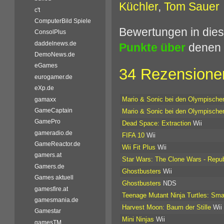
Küchler
,
Tom Sauer
c't
ComputerBild Spiele
Bewertungen in dies
ConsolPlus
daddelnews.de
Punkte über
denen 
DemoNews.de
eGames
34 Rezensionen
eurogamer.de
eXp.de
Mario & Sonic bei den Olympischen
gamaxx
GameCaptain
Mario & Sonic bei den Olympischen
GamePro
Dead Space: Extraction
Wii
gameradio.de
FIFA 10
Wii
GameReactor.de
Wii Fit Plus
Wii
gamers.at
Star Wars: The Clone Wars - Repub
Gamers.de
Ghostbusters
Wii
Games aktuell
Ghostbusters
NDS
gamesfire.at
Teenage Mutant Ninja Turtles: Sm
gamesmania.de
Harvest Moon: Baum der Stille
Wii
Gamestar
Mini Ninjas
Wii
gamesTM