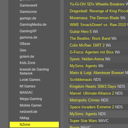
Yu-Gi-Oh! 5D's Wheelie Breakers
W
Gameswelt
Dragonball: Revenge of King Picco
Gamezone
Muramasa: The Demon Blade
Wii
gamigo.de
WWE SmackDown! vs. Raw 2010
GamingMedia.de
GamingXP
Guitar Hero 5
Wii
gamona.de
The Beatles: Rock Band
Wii
GBase
Colin McRae: DiRT 2
Wii
Gee
G-Force: Agenten mit Biss
Wii
golem.de
Spore: Helden-Arena
Wii
Kids Zone
MySims: Agents
Wii
krawall.de Gaming
Mario & Luigi: Abenteuer Bowser
N
Network
Scribblenauts
NDS
Looki Games
M! Games
Kingdom Hearts 358/2 Days
NDS
MAN!AC
Marvel: Ultimate Alliance 2
NDS
Mega-Gaming
Metropolis Crimes
NDS
Mobile Gamer
Space Invaders Extreme 2
NDS
netzwelt.de
MySims: Agents
NDS
NMag
Super Star Wars
WiiVC
NZone
Rygar
WiiVC