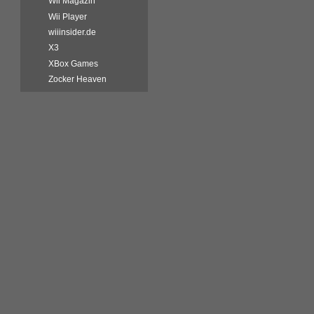
Wii Magazin
Wii Player
wiiinsider.de
X3
XBox Games
Zocker Heaven