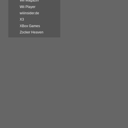
Wii Magazin
Wii Player
wiiinsider.de
X3
XBox Games
Zocker Heaven