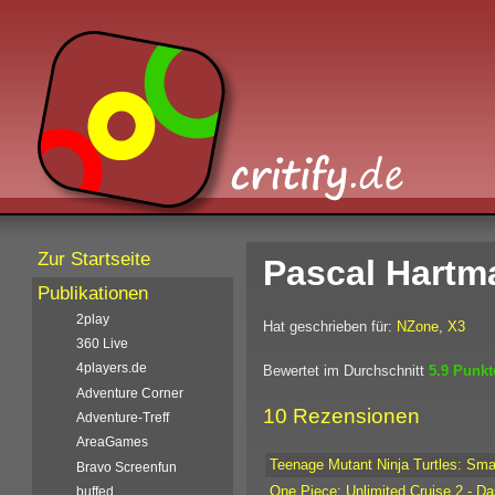
Zur Startseite
Pascal Hartm
Publikationen
2play
Hat geschrieben für:
NZone
,
X3
360 Live
4players.de
Bewertet im Durchschnitt
5.9 Punk
Adventure Corner
10 Rezensionen
Adventure-Treff
AreaGames
Teenage Mutant Ninja Turtles: Sm
Bravo Screenfun
One Piece: Unlimited Cruise 2 - D
buffed