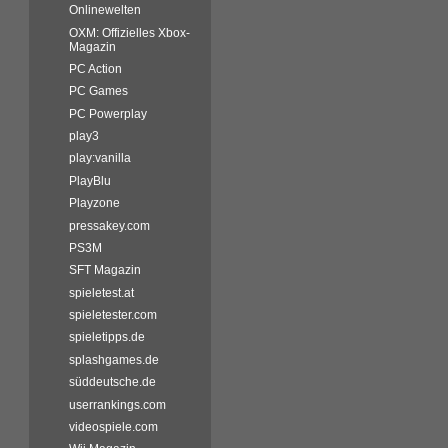
Onlinewelten
OXM: Offizielles Xbox-
Magazin
PC Action
PC Games
PC Powerplay
play3
play:vanilla
PlayBlu
Playzone
pressakey.com
PS3M
SFT Magazin
spieletest.at
spieletester.com
spieletipps.de
splashgames.de
süddeutsche.de
userrankings.com
videospiele.com