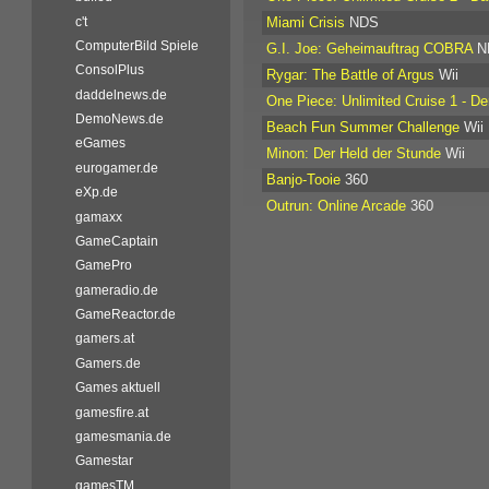
c't
Miami Crisis
NDS
ComputerBild Spiele
G.I. Joe: Geheimauftrag COBRA
N
ConsolPlus
Rygar: The Battle of Argus
Wii
daddelnews.de
One Piece: Unlimited Cruise 1 - De
DemoNews.de
Beach Fun Summer Challenge
Wii
eGames
Minon: Der Held der Stunde
Wii
eurogamer.de
Banjo-Tooie
360
eXp.de
Outrun: Online Arcade
360
gamaxx
GameCaptain
GamePro
gameradio.de
GameReactor.de
gamers.at
Gamers.de
Games aktuell
gamesfire.at
gamesmania.de
Gamestar
gamesTM