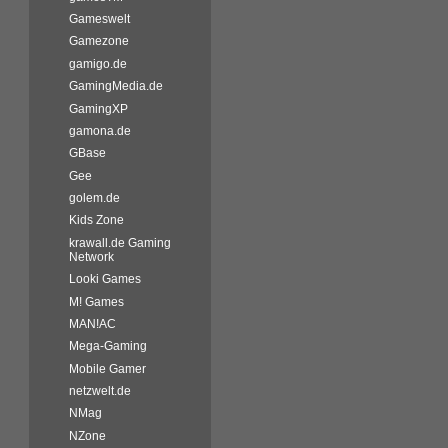
Gameswelt
Gamezone
gamigo.de
GamingMedia.de
GamingXP
gamona.de
GBase
Gee
golem.de
Kids Zone
krawall.de Gaming
Network
Looki Games
M! Games
MAN!AC
Mega-Gaming
Mobile Gamer
netzwelt.de
NMag
NZone