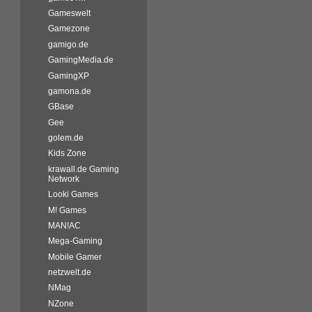
Gameswelt
Gamezone
gamigo.de
GamingMedia.de
GamingXP
gamona.de
GBase
Gee
golem.de
Kids Zone
krawall.de Gaming
Network
Looki Games
M! Games
MAN!AC
Mega-Gaming
Mobile Gamer
netzwelt.de
NMag
NZone