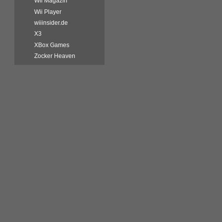
Wii Magazin
Wii Player
wiiinsider.de
X3
XBox Games
Zocker Heaven