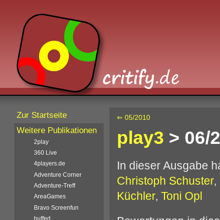
Zur Startseite
⇐ 05/2010
Weitere Publikationen
play3
> 06/
2play
360 Live
In dieser Ausgabe 
4players.de
Adventure Corner
Christoph Schuster
,
Adventure-Treff
Küchler
,
Toni Opl
AreaGames
Bravo Screenfun
buffed