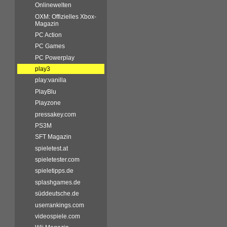
Onlinewelten
OXM: Offizielles Xbox-
Magazin
PC Action
PC Games
PC Powerplay
play3
play:vanilla
PlayBlu
Playzone
pressakey.com
PS3M
SFT Magazin
spieletest.at
spieletester.com
spieletipps.de
splashgames.de
süddeutsche.de
userrankings.com
videospiele.com