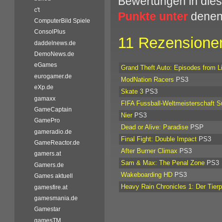
Bewertungen in dies
c't
Punkte unter
denen 
ComputerBild Spiele
ConsolPlus
11 Rezensionen
daddelnews.de
DemoNews.de
eGames
Grand Theft Auto: Episodes from Li
eurogamer.de
ModNation Racers
PS3
eXp.de
Skate 3
PS3
gamaxx
FIFA Fussball-Weltmeisterschaft S
GameCaptain
Nier
PS3
GamePro
Dead or Alive: Paradise
PSP
gameradio.de
Final Fight: Double Impact
PS3
GameReactor.de
After Burner Climax
PS3
gamers.at
Sam & Max: The Penal Zone
PS3
Gamers.de
Wakeboarding HD
PS3
Games aktuell
Heavy Rain Chronicles 1: Der Tierp
gamesfire.at
gamesmania.de
Gamestar
gamesTM