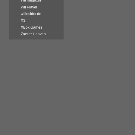
Wii Magazin
Wii Player
wiiinsider.de
X3
XBox Games
Zocker Heaven