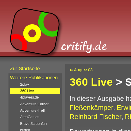
Zur Startseite
⇐ August 08
Weitere Publikationen
360 Live
> S
2play
360 Live
In dieser Ausgabe 
4players.de
Adventure Corner
Fleßenkämper
,
Erwi
Adventure-Treff
Reinhard Fischer
,
R
AreaGames
Bravo Screenfun
buffed