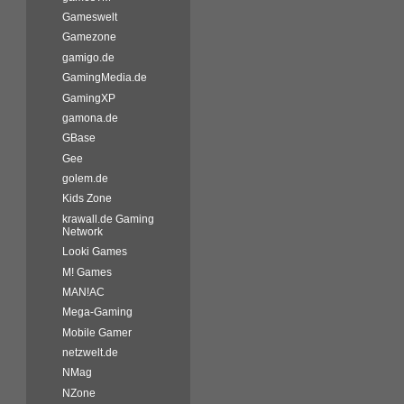
Gameswelt
Gamezone
gamigo.de
GamingMedia.de
GamingXP
gamona.de
GBase
Gee
golem.de
Kids Zone
krawall.de Gaming
Network
Looki Games
M! Games
MAN!AC
Mega-Gaming
Mobile Gamer
netzwelt.de
NMag
NZone