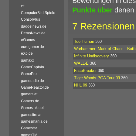
Bewertungen in dies
c't
Punkte über
denen 
ComputerBild Spiele
ConsolPlus
7 Rezensionen 
daddelnews.de
DemoNews.de
eGames
Too Human
360
eurogamer.de
Warhammer: Mark of Chaos - Batt
eXp.de
Infinite Undiscovery
360
gamaxx
WALL-E
360
GameCaptain
FaceBreaker
360
GamePro
Tiger Woods PGA Tour 09
360
gameradio.de
NHL 09
360
GameReactor.de
gamers.at
Gamers.de
Games aktuell
gamesfire.at
gamesmania.de
Gamestar
gamesTM