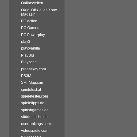
Onlinewelten
OXM: Offizielles Xbox-
Magazin
PC Action
PC Games
PC Powerplay
play3
play:vanilla
PlayBlu
Playzone
pressakey.com
PS3M
SFT Magazin
spieletest.at
spieletester.com
spieletipps.de
splashgames.de
süddeutsche.de
userrankings.com
videospiele.com