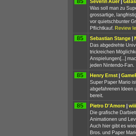
85
Severin Auer
|
GBas
Was soll man zu Supe
grossartige, langfristi
vor quietschbunter Gra
Pflichtkauf.
Review l
85
Sebastian Stange
|
Das abgedrehte Univ
trickreichen Möglichk
Anspielungen[...] ma
jeden Nintendo-Fan.
85
Henry Ernst
|
Game
Super Paper Mario is
abgefahrenen Ideen u
bereit.
85
Pietro D'Amore
|
wii
Die grafische Darbiet
Animationen und Lev
Auch hier gibt es wi
Bros. und Paper Mario