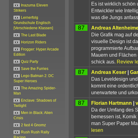
Es ist wirklich schön
xx
Inazuma Eleven
Entwickler wie Intelli
Strikers
was die Jungs anfasse
xx
Lernerfolg
Grundschule Englisch
87
Andreas Altenheime
[Verschiedene Klassen]
Die Grafik mag auf de
xx
The Last Blade
visuelle Design ist da
xx
Horizon Riders
programmierte Aufbau
xx
Frogger: Hyper Arcade
Mauern und Flächen g
Edition
schick aus.
Review l
xx
Quiz Party
xx
Save the Furries
87
Andreas Keser
|
Ga
xx
Lego Batman 2: DC
Das Leveldesign und 
Super Heroes
kommt eine ordentlic
xx
The Amazing Spider-
unerwartete und urko
Man
xx
Enclave: Shadows of
87
Florian Hartmann
|
Twilight
Da der Umfang des Sp
xx
Men in Black: Alien
bemessen ist, Komik 
Crisis
man Super Paper Mar
xx
2 fast 4 Gnomz
lesen
xx
Rush Rush Rally
Racing