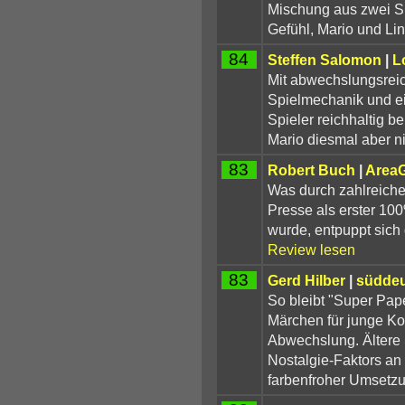
Mischung aus zwei Sp
Gefühl, Mario und Lin
84
Steffen Salomon
|
L
Mit abwechslungsreic
Spielmechanik und ei
Spieler reichhaltig b
Mario diesmal aber ni
83
Robert Buch
|
Area
Was durch zahlreich
Presse als erster 100
wurde, entpuppt sich 
Review lesen
83
Gerd Hilber
|
süddeu
So bleibt "Super Pape
Märchen für junge Ko
Abwechslung. Ältere S
Nostalgie-Faktors an 
farbenfroher Umsetzu