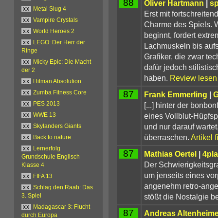
88
Oliver Hartmann
|
sp
xx
Metal Slug 4
Erst mit fortschreiten
xx
Vampire Crystals
Charme des Spiels. 
xx
World Heroes 2
beginnt, fordert extre
xx
LEGO: Der Herr der
Lachmuskeln bis aufs
Ringe
Grafiker, die zwar tec
xx
Micky Epic: Die Macht
dafür jedoch stilistis
der 2
haben.
Review lesen
xx
Hitman Absolution
87
xx
Zumba Fitness Core
Frank Emmerling
|
G
[...] hinter der bonbo
xx
PES 2013
eines Vollblut-Hüpfsp
xx
WWE 13
und nur darauf wartet
xx
Skylanders Giants
überraschen.
Artikel 
xx
Back to nature
xx
Lernerfolg
87
Mathias Oertel
|
4pla
Grundschule Englisch
Der Schwierigkeitsgra
Klasse 4
um jenseits eines vor
xx
FIFA 13
angenehm retro-ange
xx
Schlag den Raab: Das
stößt die Nostalgie be
3. Spiel
xx
Madagascar 3: Flucht
87
Andreas Altenheime
durch Europa