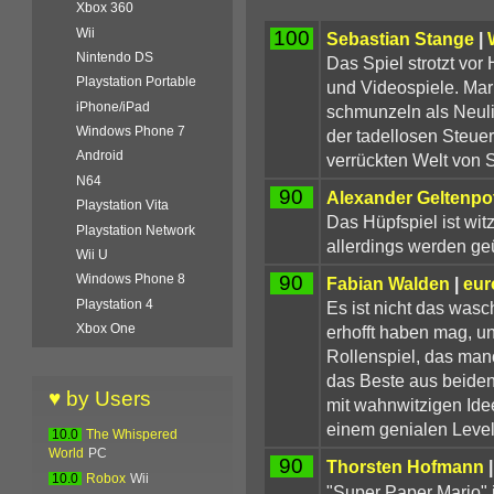
Xbox 360
Wii
100
Sebastian Stange
|
Nintendo DS
Das Spiel strotzt vo
Playstation Portable
und Videospiele. Mar
iPhone/iPad
schmunzeln als Neuli
Windows Phone 7
der tadellosen Steueru
Android
verrückten Welt von 
N64
90
Alexander Geltenpo
Playstation Vita
Das Hüpfspiel ist wi
Playstation Network
allerdings werden geü
Wii U
90
Windows Phone 8
Fabian Walden
|
eur
Playstation 4
Es ist nicht das was
Xbox One
erhofft haben mag, un
Rollenspiel, das manc
das Beste aus beide
♥ by Users
mit wahnwitzigen Ide
einem genialen Leveld
10.0
The Whispered
World
PC
90
Thorsten Hofmann
10.0
Robox
Wii
"Super Paper Mario" 