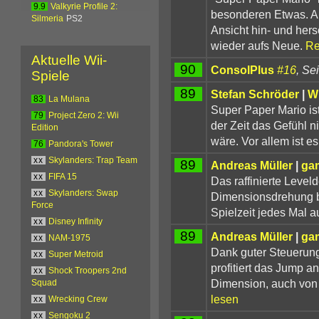
9.9
Valkyrie Profile 2:
besonderen Etwas. Al
Silmeria
PS2
Ansicht hin- und hers
wieder aufs Neue.
Re
Aktuelle Wii-
90
ConsolPlus
#16
, Se
Spiele
89
Stefan Schröder
|
W
83
La Mulana
Super Paper Mario ist
79
Project Zero 2: Wii
der Zeit das Gefühl n
Edition
wäre. Vor allem ist es
76
Pandora's Tower
xx
Skylanders: Trap Team
89
Andreas Müller
|
ga
xx
FIFA 15
Das raffinierte Level
xx
Skylanders: Swap
Dimensionsdrehung b
Force
Spielzeit jedes Mal a
xx
Disney Infinity
89
Andreas Müller
|
ga
xx
NAM-1975
Dank guter Steueru
xx
Super Metroid
profitiert das Jump a
xx
Shock Troopers 2nd
Dimension, auch von
Squad
lesen
xx
Wrecking Crew
xx
Sengoku 2