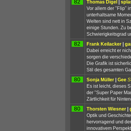
82
Thomas Digel
|
spl
Vor allem der "Flip" i
unterhaltsame Moment
Welten sind nett in S
einige Stunden. Zu b
Schwierigkeitsgrad un
82
Frank Keilacker
|
ga
Dabei erreicht er nich
sorgen die verschied
Die Grafik ist siche
Stil des gesamten G
80
Sonja Müller
|
Gee
S
Es ist leicht, dieses S
der "Super Paper Mar
Zärtlichkeit für Ninte
80
Thorsten Wiesner
|
Optik und Geschichte 
hervorragend und de
innovativem Perspekt