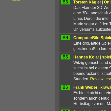
86
Torsten Kägler
|
Onl
Das Flair der 2D-Welt
eine 3D-Landschaft v
Linie. Durch die inte
Mario sogar auf den 
Universums aufzuste
86
ComputerBild Spiel
Eine großartige Spiel
gleichermaßen forder
86
Hannes Kolar
|
spiel
Witzig gemacht und se
sucht ist bei diesem 
beeindruckend ist au
Stunden.
Review les
86
Frank Weber
|
krawa
Es bietet nicht nur e
sondern auch genug 
Herbsttage vor der Ma