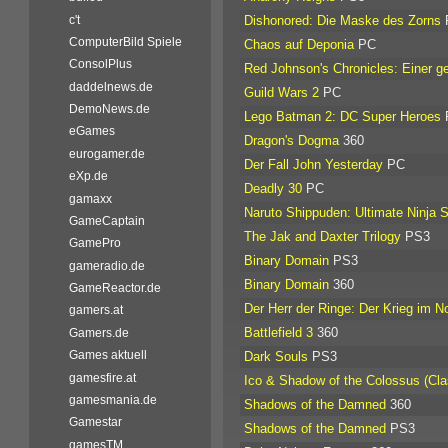
c't
Dishonored: Die Maske des Zorns
ComputerBild Spiele
Chaos auf Deponia
PC
ConsolPlus
Red Johnson's Chronicles: Einer ge
daddelnews.de
Guild Wars 2
PC
DemoNews.de
Lego Batman 2: DC Super Heroes
eGames
Dragon's Dogma
360
eurogamer.de
Der Fall John Yesterday
PC
eXp.de
Deadly 30
PC
gamaxx
Naruto Shippuden: Ultimate Ninja 
GameCaptain
The Jak and Daxter Trilogy
PS3
GamePro
Binary Domain
PS3
gameradio.de
Binary Domain
360
GameReactor.de
Der Herr der Ringe: Der Krieg im N
gamers.at
Battlefield 3
360
Gamers.de
Games aktuell
Dark Souls
PS3
gamesfire.at
Ico & Shadow of the Colossus (Cl
gamesmania.de
Shadows of the Damned
360
Gamestar
Shadows of the Damned
PS3
gamesTM