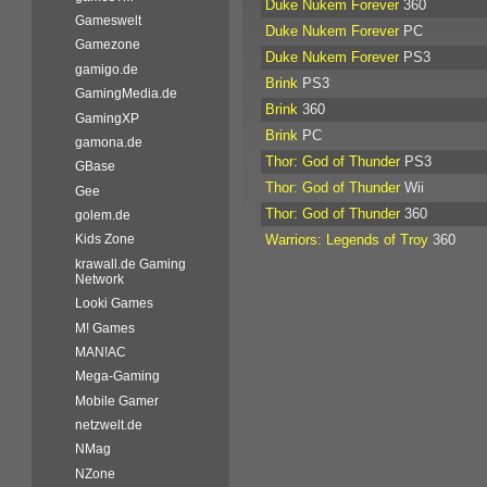
Duke Nukem Forever
360
Gameswelt
Duke Nukem Forever
PC
Gamezone
Duke Nukem Forever
PS3
gamigo.de
Brink
PS3
GamingMedia.de
Brink
360
GamingXP
Brink
PC
gamona.de
Thor: God of Thunder
PS3
GBase
Thor: God of Thunder
Wii
Gee
Thor: God of Thunder
360
golem.de
Warriors: Legends of Troy
360
Kids Zone
krawall.de Gaming
Network
Looki Games
M! Games
MAN!AC
Mega-Gaming
Mobile Gamer
netzwelt.de
NMag
NZone