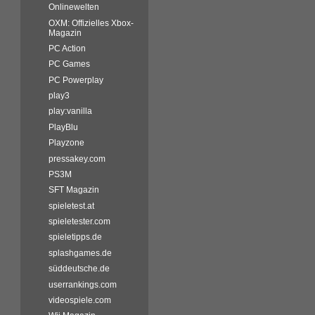
Onlinewelten
OXM: Offizielles Xbox-
Magazin
PC Action
PC Games
PC Powerplay
play3
play:vanilla
PlayBlu
Playzone
pressakey.com
PS3M
SFT Magazin
spieletest.at
spieletester.com
spieletipps.de
splashgames.de
süddeutsche.de
userrankings.com
videospiele.com