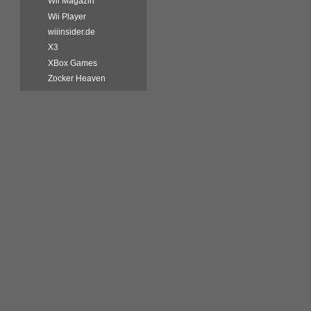
Wii Magazin
Wii Player
wiiinsider.de
X3
XBox Games
Zocker Heaven