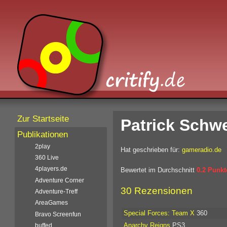
Zur Startseite
Patrick Sch
Publikationen
2play
Hat geschrieben für:
gameradio.de
360 Live
4players.de
Bewertet im Durchschnitt
0.2 Punkt
Adventure Corner
30 Rezensionen
Adventure-Treff
AreaGames
Special Forces: Team X
360
Bravo Screenfun
Anarchy Reigns
PS3
buffed