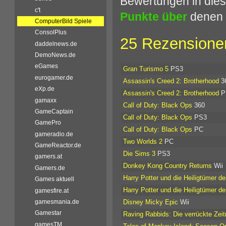
Bewertungen in dies
c't
Punkte über
denen 
ComputerBild Spiele
ConsolPlus
25 Rezensionen
daddelnews.de
DemoNews.de
eGames
Gran Turismo 5
PS3
eurogamer.de
Assassin's Creed 2: Brotherhood
3
eXp.de
Assassin's Creed 2: Brotherhood
P
gamaxx
Call of Duty: Black Ops
360
GameCaptain
Call of Duty: Black Ops
PS3
GamePro
Call of Duty: Black Ops
PC
gameradio.de
Two Worlds 2
PC
GameReactor.de
Die Sims 3
PS3
gamers.at
Donkey Kong Country Returns
Wii
Gamers.de
Harry Potter und die Heiligtümer de
Games aktuell
Harry Potter und die Heiligtümer de
gamesfire.at
Disney Micky Epic
Wii
gamesmania.de
Gamestar
Raving Rabbids: Die verrückte Zeit
gamesTM