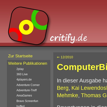
Zur Startseite
⇐ 12/2010
Weitere Publikationen
ComputerBi
2play
360 Live
In dieser Ausgabe 
4players.de
Adventure Corner
Berg
,
Kai Lewendos
Adventure-Treff
Mehmke
,
Thomas G
AreaGames
Bravo Screenfun
buffed