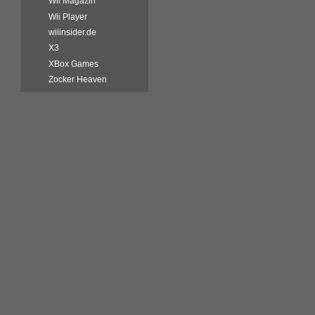
Wii Magazin
Wii Player
wiiinsider.de
X3
XBox Games
Zocker Heaven