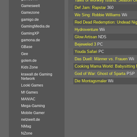
Tales of Monkey Island: Season O
Gameswelt
Def Jam: Rapstar
360
Gamezone
We Sing: Robbie Williams
Wii
gamigo.de
Red Dead Redemption: Undead Ni
GamingMedia.de
Hydroventure
Wii
GamingXP
Glow Artisan
NDS
gamona.de
Bejeweled 3
PC
GBase
Youda Safari
PC
Gee
Das Duell: Männer vs. Frauen
Wii
golem.de
Cooking Mama World: Babysitting
Kids Zone
God of War: Ghost of Sparta
PSP
krawall.de Gaming
Network
Die Montagsmaler
Wii
Looki Games
M! Games
MAN!AC
Mega-Gaming
Mobile Gamer
netzwelt.de
NMag
NZone