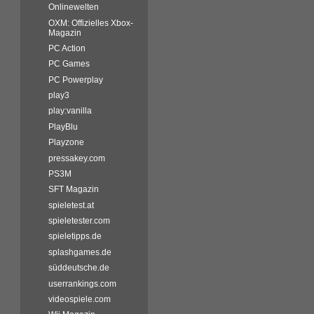
Onlinewelten
OXM: Offizielles Xbox-
Magazin
PC Action
PC Games
PC Powerplay
play3
play:vanilla
PlayBlu
Playzone
pressakey.com
PS3M
SFT Magazin
spieletest.at
spieletester.com
spieletipps.de
splashgames.de
süddeutsche.de
userrankings.com
videospiele.com