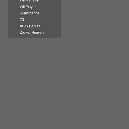
Wii Magazin
Wii Player
wiiinsider.de
X3
XBox Games
Zocker Heaven