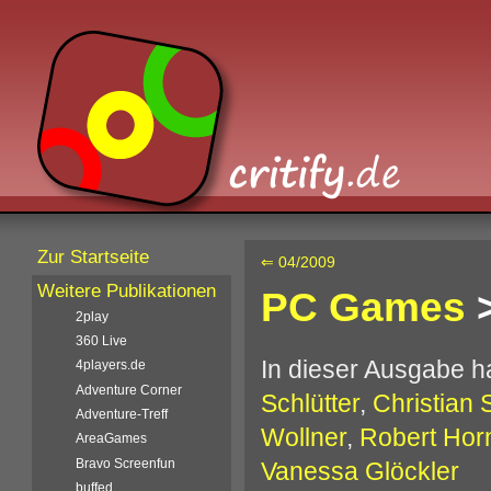
Zur Startseite
⇐ 04/2009
Weitere Publikationen
PC Games
>
2play
360 Live
In dieser Ausgabe 
4players.de
Adventure Corner
Schlütter
,
Christian 
Adventure-Treff
Wollner
,
Robert Hor
AreaGames
Bravo Screenfun
Vanessa Glöckler
buffed