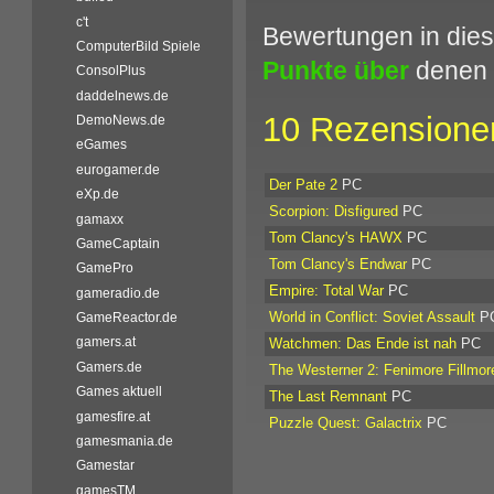
c't
Bewertungen in dies
ComputerBild Spiele
Punkte über
denen 
ConsolPlus
daddelnews.de
10 Rezensionen
DemoNews.de
eGames
eurogamer.de
Der Pate 2
PC
eXp.de
Scorpion: Disfigured
PC
gamaxx
Tom Clancy's HAWX
PC
GameCaptain
Tom Clancy's Endwar
PC
GamePro
Empire: Total War
PC
gameradio.de
World in Conflict: Soviet Assault
P
GameReactor.de
gamers.at
Watchmen: Das Ende ist nah
PC
Gamers.de
The Westerner 2: Fenimore Fillmor
Games aktuell
The Last Remnant
PC
gamesfire.at
Puzzle Quest: Galactrix
PC
gamesmania.de
Gamestar
gamesTM