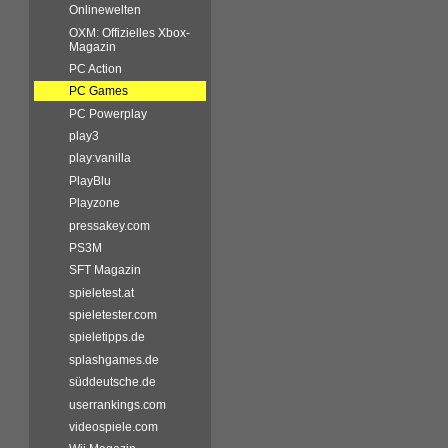
Onlinewelten
OXM: Offizielles Xbox-
Magazin
PC Action
PC Games
PC Powerplay
play3
play:vanilla
PlayBlu
Playzone
pressakey.com
PS3M
SFT Magazin
spieletest.at
spieletester.com
spieletipps.de
splashgames.de
süddeutsche.de
userrankings.com
videospiele.com