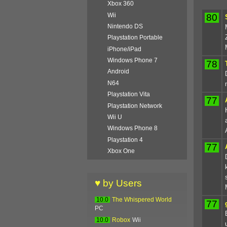
Xbox 360
Wii
80
Nintendo DS
Playstation Portable
iPhone/iPad
Windows Phone 7
78
Android
N64
Playstation Vita
77
Playstation Network
Wii U
Windows Phone 8
Playstation 4
77
Xbox One
♥ by Users
10.0
The Whispered World
77
PC
10.0
Robox
Wii