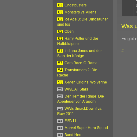
63
Ghostbusters
63
Monsters vs. Aliens
62
Ice Age 3: Die Dinosaurier
sind los
Was u
62
Oben
Es gibt 
61
Harry Potter und der
Halbblutprinz
#
61
Indiana Jones und der
Stab der Könige
57
Cars Race-O-Rama
54
Transformers 2: Die
Rache
53
X-Men Origins: Wolverine
xx
WWE All Stars
xx
Der Herr der Ringe: Die
Abenteuer von Aragorn
xx
WWE SmackDown! vs.
Raw 2011
xx
FIFA 11
xx
Marvel Super Hero Squad
xx
Band Hero