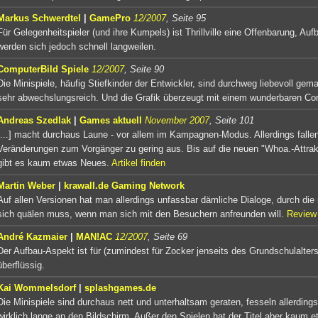
Markus Schwerdtel
|
GamePro
12/2007
, Seite 95
Für Gelegenheitspieler (und ihre Kumpels) ist Thrillville eine Offenbarung, Auf
werden sich jedoch schnell langweilen.
ComputerBild Spiele
12/2007
, Seite 90
Die Minispiele, häufig Stiefkinder der Entwickler, sind durchweg liebevoll gem
sehr abwechslungsreich. Und die Grafik überzeugt mit einem wunderbaren Com
Andreas Szedlak
|
Games aktuell
November 2007
, Seite 101
[...] macht durchaus Laune - vor allem im Kampagnen-Modus. Allerdings fallen
Veränderungen zum Vorgänger zu gering aus. Bis auf die neuen "Whoa.-Attrak
gibt es kaum etwas Neues.
Artikel finden
Martin Weber
|
krawall.de Gaming Network
Auf allen Versionen hat man allerdings unfassbar dämliche Dialoge, durch di
sich quälen muss, wenn man sich mit den Besuchern anfreunden will.
Review
André Kazmaier
|
MAN!AC
12/2007
, Seite 69
Der Aufbau-Aspekt ist für (zumindest für Zocker jenseits des Grundschulalters
überflüssig.
Kai Wommelsdorf
|
splashgames.de
Die Minispiele sind durchaus nett und unterhaltsam geraten, fesseln allerdings
wirklich lange an den Bildschirm. Außer den Spielen hat der Titel aber kaum 