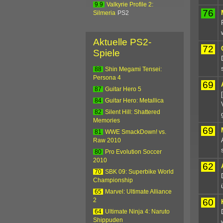
9.9
Valkyrie Profile 2:
76
Silmeria
PS2
Aktuelle PS2-
72
Spiele
88
Shin Megami Tensei:
Persona 4
69
87
Guitar Hero 5
84
Guitar Hero: Metallica
82
Silent Hill: Shattered
Memories
69
81
WWE SmackDown! vs.
Raw 2010
80
Pro Evolution Soccer
2010
62
70
SBK 09: Superbike World
Championship
65
Marvel: Ultimate Alliance
60
2
64
Ultimate Ninja 4: Naruto
Shippuden