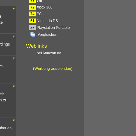
73
Wii
72
Xbox 360
#
74
PC
r
51
Nintendo DS
te
xx
Playstation Portable
Vergleichen
#
rdings
Weblinks
bei Amazon.de
#
em
(Werbung ausblenden)
#
eit
ch zu
#
ubauen,