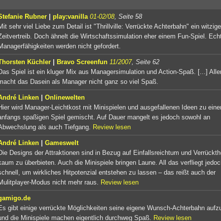
Stefanie Rubner
|
play:vanilla
01-02/08
, Seite 58
Mit sehr viel Liebe zum Detail ist "Thrillville: Verrückte Achterbahn" ein witzige
Zeitvertreib. Doch ähnelt die Wirtschaftssimulation eher einem Fun-Spiel. Ech
Managerfähigkeiten werden nicht gefordert.
Thorsten Küchler
|
Bravo Screenfun
11/2007
, Seite 62
Das Spiel ist ein kluger Mix aus Managersimulation und Action-Spaß. [...] Alle
macht das Dasein als Manager nicht ganz so viel Spaß.
André Linken
|
Onlinewelten
Hier wird Manager-Leichtkost mit Minispielen und ausgefallenen Ideen zu ein
anfangs spaßigen Spiel gemischt. Auf Dauer mangelt es jedoch sowohl an
Abwechslung als auch Tiefgang.
Review lesen
André Linken
|
Gameswelt
Die Designs der Attraktionen sind in Bezug auf Einfallsreichtum und Verrückth
kaum zu überbieten. Auch die Minispiele bringen Laune. All das verfliegt jedo
schnell, um wirkliches Hitpotenzial entstehen zu lassen – das reißt auch der
Mulitplayer-Modus nicht mehr raus.
Review lesen
gamigo.de
Es gibt einige verrückte Möglichkeiten seine eigene Wunsch-Achterbahn aufz
und die Minispiele machen eigentlich durchweg Spaß.
Review lesen