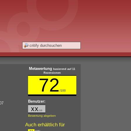
Metawertung
basierend auf 11
Rezensionen
72
/100
Benutzer:
007
xx
/10
Bewertung abgeben
Auch erhältlich für