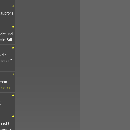
#
bauprofis
#
acht und
ic-Stil.
#
 die
tionen"
#
e man
 lesen
#
)
#
 nicht
etwas zu