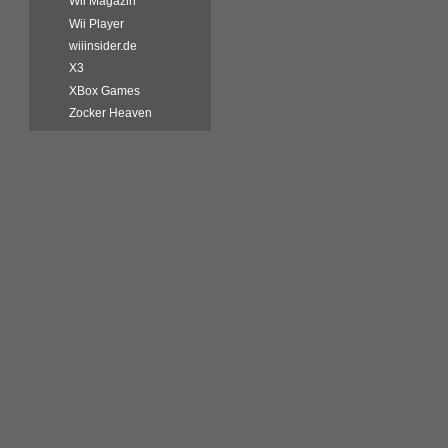
Wii Magazin
Wii Player
wiiinsider.de
X3
XBox Games
Zocker Heaven