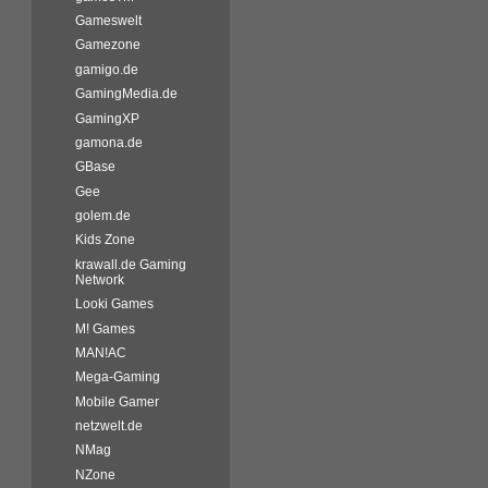
Gameswelt
Gamezone
gamigo.de
GamingMedia.de
GamingXP
gamona.de
GBase
Gee
golem.de
Kids Zone
krawall.de Gaming
Network
Looki Games
M! Games
MAN!AC
Mega-Gaming
Mobile Gamer
netzwelt.de
NMag
NZone