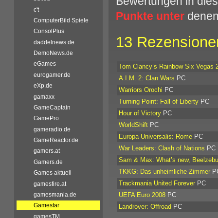
Bewertungen in dies
c't
Punkte unter
denen 
ComputerBild Spiele
ConsolPlus
13 Rezensionen
daddelnews.de
DemoNews.de
eGames
Tom Clancy’s Rainbow Six Vegas 
eurogamer.de
A.I.M. 2: Clan Wars
PC
eXp.de
Warriors Orochi
PC
gamaxx
Turning Point: Fall of Liberty
PC
GameCaptain
Hour of Victory
PC
GamePro
WorldShift
PC
gameradio.de
Europa Universalis: Rome
PC
GameReactor.de
War Leaders: Clash of Nations
PC
gamers.at
Sam & Max: What’s new, Beelzeb
Gamers.de
TKKG: Das unheimliche Zimmer
P
Games aktuell
Trackmania United Forever
PC
gamesfire.at
UEFA Euro 2008
PC
gamesmania.de
Gamestar
Landrover: Offroad
PC
gamesTM