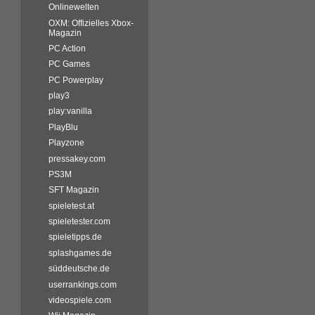
Onlinewelten
OXM: Offizielles Xbox-
Magazin
PC Action
PC Games
PC Powerplay
play3
play:vanilla
PlayBlu
Playzone
pressakey.com
PS3M
SFT Magazin
spieletest.at
spieletester.com
spieletipps.de
splashgames.de
süddeutsche.de
userrankings.com
videospiele.com