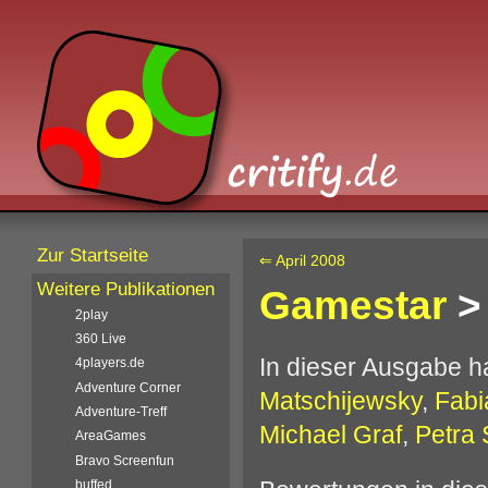
Zur Startseite
⇐ April 2008
Weitere Publikationen
Gamestar
>
2play
360 Live
In dieser Ausgabe 
4players.de
Adventure Corner
Matschijewsky
,
Fabi
Adventure-Treff
Michael Graf
,
Petra 
AreaGames
Bravo Screenfun
buffed