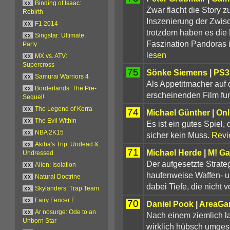
xx
Binding of Isaac:
Zwar flacht die Story 
Rebirth
Inszenierung der Zwisc
xx
F1 2014
trotzdem haben es die 
xx
Singstar: Ultimate
Faszination Pandoras i
Party
lesen
xx
MX vs. ATV:
Supercross
75
Sönke Siemens
|
PS
xx
Samurai Warriors 4
Als Appetitmacher auf
xx
Borderlands: The Pre-
erscheinenden Film fun
Sequel!
xx
The Legend of Korra
74
Michael Günther
|
Onl
xx
The Evil Within
Es ist ein gutes Spiel
xx
NBA 2K15
sicher kein Muss.
Revi
xx
Akiba's Trip: Undead &
71
Michael Herde
|
M! G
Undressed
Der aufgesetzte Strat
xx
Alien: Isolation
haufenweise Waffen- u
xx
Natural Doctrine
dabei Tiefe, die nicht v
xx
Skylanders: Trap Team
xx
Fairy Fencer F
70
Daniel Pook
|
AreaGa
xx
Ar nosurge: Ode to an
Nach einem ziemlich la
Unborn Star
wirklich hübsch umges