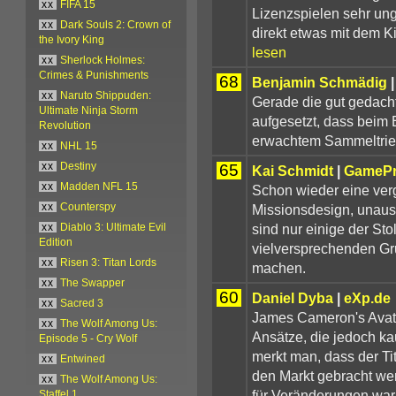
xx
FIFA 15
Lizenzspielen sehr un
xx
Dark Souls 2: Crown of
direkt etwas mit dem K
the Ivory King
lesen
xx
Sherlock Holmes:
Crimes & Punishments
68
Benjamin Schmädig
xx
Naruto Shippuden:
Gerade die gut gedach
Ultimate Ninja Storm
aufgesetzt, dass beim E
Revolution
erwachtem Sammeltrie
xx
NHL 15
65
xx
Destiny
Kai Schmidt
|
GameP
xx
Madden NFL 15
Schon wieder eine ver
Missionsdesign, unaus
xx
Counterspy
sind nur einige der Sto
xx
Diablo 3: Ultimate Evil
Edition
vielversprechenden Gr
xx
Risen 3: Titan Lords
machen.
xx
The Swapper
60
Daniel Dyba
|
eXp.de
xx
Sacred 3
James Cameron's Avatar
xx
The Wolf Among Us:
Ansätze, die jedoch k
Episode 5 - Cry Wolf
merkt man, dass der Tit
xx
Entwined
den Markt gebracht we
xx
The Wolf Among Us:
für Veränderungen war
Staffel 1