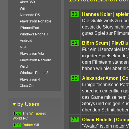
Xbox 360
Wii
81
Hannes Kolar
|
spiele
Nintendo DS
Die Grafik weiß zu üb
Playstation Portable
gestrickte Story nicht 
iPhone/iPad
gutes Spiel zur Filmum
Windows Phone 7
Android
81
Björn Seum
|
PlayBlu
N64
Für ein Lizenzspiel ist
Playstation Vita
in jeder Spielsekunde,
Playstation Network
dem Filmteam standen
Wii U
haben wir hier aber nic
Windows Phone 8
80
Alexander Amon
|
Co
Playstation 4
Einige technische Pat
Xbox One
sprechen eigentlich ge
das Game mit seinem C
Storys und einigen Zus
♥ by Users
über den Schnitt heben
10.0
The Whispered
77
World
PC
Oliver Redelfs
|
Compu
"Avatar" ist ein netter 
10.0
Robox
Wii