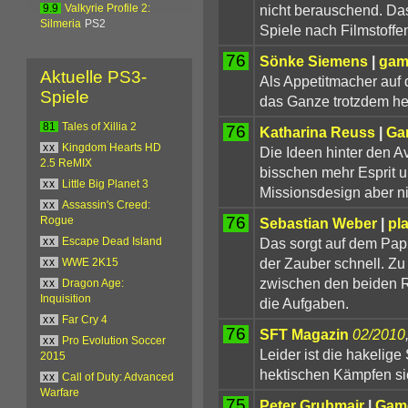
nicht berauschend. Das 
9.9
Valkyrie Profile 2:
Silmeria
PS2
Spiele nach Filmstoffen
76
Sönke Siemens
|
gam
Aktuelle PS3-
Als Appetitmacher auf d
Spiele
das Ganze trotzdem he
81
Tales of Xillia 2
76
Katharina Reuss
|
Ga
xx
Kingdom Hearts HD
Die Ideen hinter den Av
2.5 ReMIX
bisschen mehr Esprit u
xx
Little Big Planet 3
Missionsdesign aber n
xx
Assassin's Creed:
76
Sebastian Weber
|
pl
Rogue
Das sorgt auf dem Papie
xx
Escape Dead Island
der Zauber schnell. Zu 
xx
WWE 2K15
zwischen den beiden Ra
xx
Dragon Age:
Inquisition
die Aufgaben.
xx
Far Cry 4
76
SFT Magazin
02/2010
xx
Pro Evolution Soccer
Leider ist die hakelige
2015
hektischen Kämpfen sich
xx
Call of Duty: Advanced
Warfare
75
Peter Grubmair
|
Gam