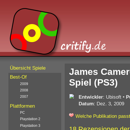
Übersicht Spiele
James Camero
Best-Of
Spiel (PS3)
2009
2008
Entwickler
: Ubisoft
•
P
2007
Datum
: Dez. 3, 2009
Plattformen
PC
Welche Publikation passt
Playstation 2
Playstation 3
18 Rezensionen der