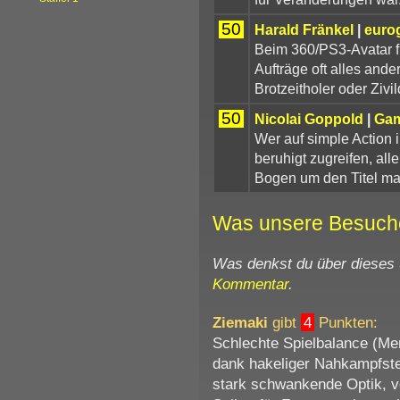
50
Harald Fränkel
|
euro
Beim 360/PS3-Avatar f
Aufträge oft alles ande
Brotzeitholer oder Zivil
50
Nicolai Goppold
|
Gam
Wer auf simple Action
beruhigt zugreifen, all
Bogen um den Titel m
Was unsere Besuch
Was denkst du über dieses
Kommentar
.
Ziemaki
gibt
4
Punkten:
Schlechte Spielbalance (Me
dank hakeliger Nahkampfste
stark schwankende Optik, v