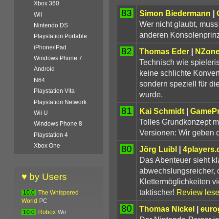
Xbox 360
83
Simon Biedermann
|
Wii
Wer nicht glaubt, muss 
Nintendo DS
anderen Konsolenprinze
Playstation Portable
iPhone/iPad
82
Thomas Eder
|
NZon
Windows Phone 7
Technisch wie spieleri
Android
keine schlichte Konver
N64
sondern speziell für d
Playstation Vita
wurde.
Playstation Network
81
Kai Schmidt
|
GameP
Wii U
Tolles Grundkonzept m
Windows Phone 8
Versionen: Wir geben 
Playstation 4
Xbox One
80
Jörg Luibl
|
4players.
Das Abenteuer sieht kl
abwechslungsreicher, d
♥ by Users
Klettermöglichkeiten vi
taktischer!
Review les
10.0
The Whispered
World
PC
80
Thomas Nickel
|
euro
10.0
Robox
Wii