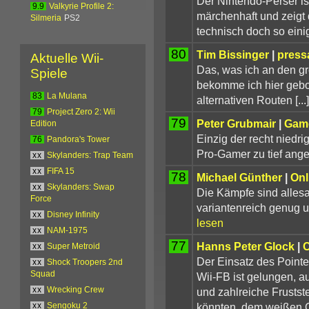
Der Nintendo-Perser is
9.9
Valkyrie Profile 2:
märchenhaft und zeigt 
Silmeria
PS2
technisch doch so eini
80
Tim Bissinger
|
press
Aktuelle Wii-
Das, was ich an den g
Spiele
bekomme ich hier gebot
83
La Mulana
alternativen Routen [...]
79
Project Zero 2: Wii
79
Peter Grubmair
|
Gam
Edition
Einzig der recht nied
76
Pandora's Tower
Pro-Gamer zu tief ange
xx
Skylanders: Trap Team
xx
FIFA 15
78
Michael Günther
|
Onl
xx
Skylanders: Swap
Die Kämpfe sind allesa
Force
variantenreich genug u
xx
Disney Infinity
lesen
xx
NAM-1975
77
Hanns Peter Glock
|
C
xx
Super Metroid
Der Einsatz des Point
xx
Shock Troopers 2nd
Squad
Wii-FB ist gelungen, a
und zahlreiche Frustst
xx
Wrecking Crew
könnten, dem weißen C
xx
Sengoku 2