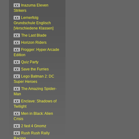
xx
Inazuma Eleven
Strikers
xx
Lernerfolg
Grundschule Englisch
[Verschiedene Klassen]
xx
The Last Blade
xx
Horizon Riders
xx
Frogger: Hyper Arcade
Edition
xx
Quiz Party
xx
Save the Furries
xx
Lego Batman 2: DC
Super Heroes
xx
The Amazing Spider-
Man
xx
Enclave: Shadows of
Twilight
xx
Men in Black: Alien
Crisis
xx
2 fast 4 Gnomz
xx
Rush Rush Rally
Racing