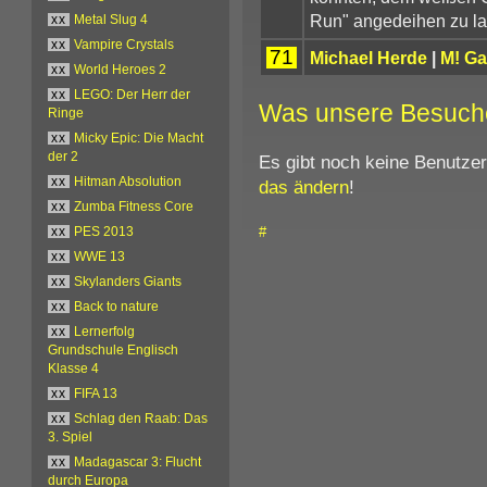
Run" angedeihen zu la
xx
Metal Slug 4
xx
Vampire Crystals
71
Michael Herde
|
M! G
xx
World Heroes 2
xx
LEGO: Der Herr der
Was unsere Besuch
Ringe
xx
Micky Epic: Die Macht
der 2
Es gibt noch keine Benutze
xx
Hitman Absolution
das ändern
!
xx
Zumba Fitness Core
#
xx
PES 2013
xx
WWE 13
xx
Skylanders Giants
xx
Back to nature
xx
Lernerfolg
Grundschule Englisch
Klasse 4
xx
FIFA 13
xx
Schlag den Raab: Das
3. Spiel
xx
Madagascar 3: Flucht
durch Europa