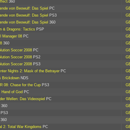
ffect
360
G
ende von Beowulf: Das Spiel
PC
G
ende von Beowulf: Das Spiel
PS3
G
ende von Beowulf: Das Spiel
360
G
 & Dragons: Tactics
PSP
G
l Manager 08
PC
G
8
360
G
lution Soccer 2008
PC
G
lution Soccer 2008
PS2
G
lution Soccer 2008
PS3
G
nter Nights 2: Mask of the Betrayer
PC
G
s Brickdown
NDS
G
 08: Chase for the Cup
PS3
G
: Hand of God
PC
G
der Wellen: Das Videospiel
PC
G
360
G
PS3
G
360
G
l 2: Total War Kingdoms
PC
G