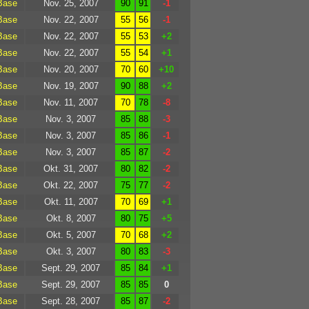
Base
Nov. 25, 2007
90
91
-1
Base
Nov. 22, 2007
55
56
-1
Base
Nov. 22, 2007
55
53
+2
Base
Nov. 22, 2007
55
54
+1
Base
Nov. 20, 2007
70
60
+10
Base
Nov. 19, 2007
90
88
+2
Base
Nov. 11, 2007
70
78
-8
Base
Nov. 3, 2007
85
88
-3
Base
Nov. 3, 2007
85
86
-1
Base
Nov. 3, 2007
85
87
-2
Base
Okt. 31, 2007
80
82
-2
Base
Okt. 22, 2007
75
77
-2
Base
Okt. 11, 2007
70
69
+1
Base
Okt. 8, 2007
80
75
+5
Base
Okt. 5, 2007
70
68
+2
Base
Okt. 3, 2007
80
83
-3
Base
Sept. 29, 2007
85
84
+1
Base
Sept. 29, 2007
85
85
0
Base
Sept. 28, 2007
85
87
-2