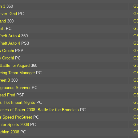
n 3
360
G
iver: Grid
PC
G
and
360
G
ift
PC
G
heft Auto 4
360
G
heft Auto 4
PS3
G
s Orochi
PSP
G
s Orochi
PC
G
 Battle for Asgard
360
G
cing Team Manager
PC
G
reet 3
360
G
grounds Survivor
PC
G
ead Fred
PSP
G
2: Hot Import Nights
PC
G
eries of Poker 2008: Battle for the Bracelets
PC
G
r Speed ProStreet
PC
G
ter Sports 2008
PC
G
thlon 2008
PC
G