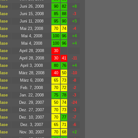
Base
Juni 26, 2008
90
82
+8
Base
Juni 15, 2008
85
88
-3
Base
Juni 11, 2008
95
90
+5
Base
Mai 23, 2008
70
74
-4
Base
Mai 4, 2008
100
96
+4
Base
Mai 4, 2008
100
96
+4
Base
April 28, 2008
30
Base
April 28, 2008
30
41
-11
Base
April 3, 2008
80
76
+4
Base
März 28, 2008
40
50
-10
Base
März 6, 2008
65
73
-8
Base
Feb. 7, 2008
70
72
-2
Base
Jan. 22, 2008
75
78
-3
Base
Dez. 29, 2007
50
74
-24
Base
Dez. 27, 2007
70
73
-3
Base
Dez. 10, 2007
70
77
-7
Base
Dez. 3, 2007
65
71
-6
Base
Nov. 30, 2007
70
68
+2