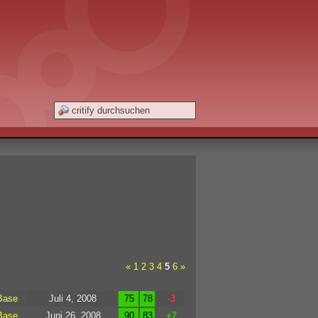
«
1
2
3
4
5
6
»
Base
Juli 4, 2008
75
78
-3
Base
Juni 26, 2008
90
83
+7