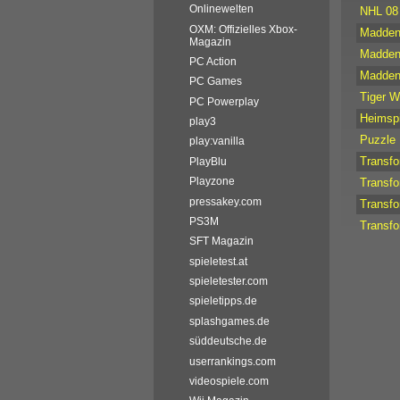
Onlinewelten
NHL 08
OXM: Offizielles Xbox-
Madden
Magazin
Madden
PC Action
Madden
PC Games
Tiger 
PC Powerplay
Heimspi
play3
Puzzle
play:vanilla
Transf
PlayBlu
Playzone
Transf
pressakey.com
Transf
PS3M
Transf
SFT Magazin
spieletest.at
spieletester.com
spieletipps.de
splashgames.de
süddeutsche.de
userrankings.com
videospiele.com