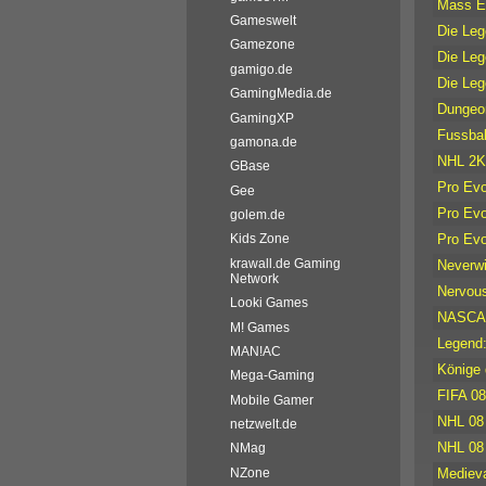
Mass E
Gameswelt
Die Leg
Gamezone
Die Leg
gamigo.de
Die Leg
GamingMedia.de
Dungeon
GamingXP
Fussbal
gamona.de
NHL 2K
GBase
Pro Evo
Gee
Pro Evo
golem.de
Pro Evo
Kids Zone
krawall.de Gaming
Neverwi
Network
Nervou
Looki Games
NASCAR
M! Games
Legend
MAN!AC
Könige 
Mega-Gaming
FIFA 08
Mobile Gamer
NHL 08
netzwelt.de
NHL 08
NMag
Medieva
NZone