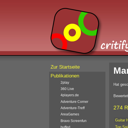
Zur Startseite
Ma
Publikationen
2play
Hat gesc
360 Live
4players.de
Bewertet
Adventure Corner
274 R
Adventure-Treff
AreaGames
Guitar 
Bravo Screenfun
Top Spi
buffed