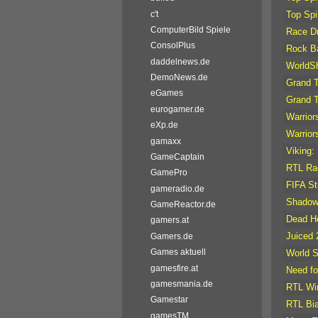
c't
Top Spi
ComputerBild Spiele
Race Dr
ConsolPlus
Rock B
daddelnews.de
WorldSh
DemoNews.de
Grand T
eGames
Grand T
eurogamer.de
Warrior
eXp.de
Warrior
gamaxx
Viking:
GameCaptain
RTL Ra
GamePro
FIFA St
gameradio.de
Shadow
GameReactor.de
Dead H
gamers.at
Juiced 
Gamers.de
Games aktuell
World S
gamesfire.at
Need fo
gamesmania.de
RTL Win
Gamestar
RTL Bia
gamesTM