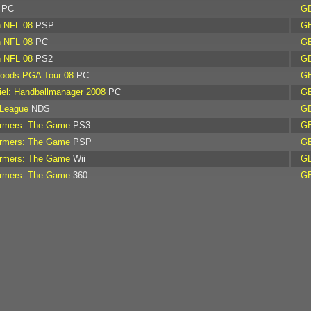
PC
G
 NFL 08
PSP
G
 NFL 08
PC
G
 NFL 08
PS2
G
Woods PGA Tour 08
PC
G
el: Handballmanager 2008
PC
G
 League
NDS
G
ormers: The Game
PS3
G
ormers: The Game
PSP
G
ormers: The Game
Wii
G
ormers: The Game
360
G