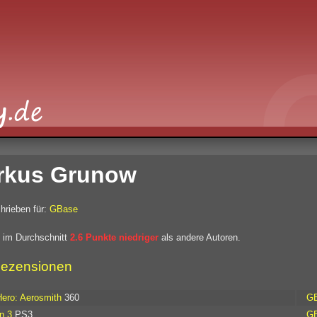
rkus Grunow
hrieben für:
GBase
 im Durchschnitt
2.6 Punkte niedriger
als andere Autoren.
ezensionen
Hero: Aerosmith
360
G
n 3
PS3
G